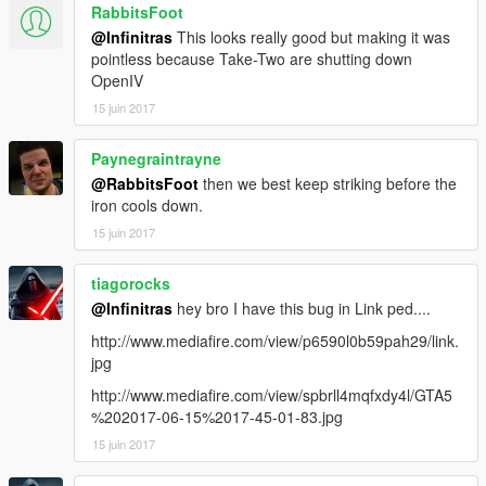
RabbitsFoot
@Infinitras
This looks really good but making it was
pointless because Take-Two are shutting down
OpenIV
15 juin 2017
Paynegraintrayne
@RabbitsFoot
then we best keep striking before the
iron cools down.
15 juin 2017
tiagorocks
@Infinitras
hey bro I have this bug in Link ped....
http://www.mediafire.com/view/p6590l0b59pah29/link.
jpg
http://www.mediafire.com/view/spbrll4mqfxdy4l/GTA5
%202017-06-15%2017-45-01-83.jpg
15 juin 2017