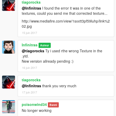
tiagorocks
@Infinitras
I found the error it was in one of the
textures, could you send me that corrected texture...
http://www.mediafire.com/view/1sxxtt3pf59luhp/link%2
02.jpg
15 juin 2017
Infinitras
Auteur
@tiagorocks
Ty i used rthe wrong Texture in the
.ytd.
New version allready pending :)
16 juin 2017
tiagorocks
@Infinitras
thank you very much
17 juin 2017
poisonwind34
Banni
No longer working