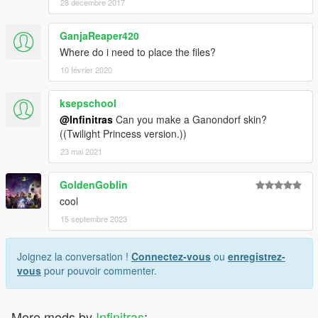
28 décembre 2017
GanjaReaper420
Where do i need to place the files?
10 février 2020
ksepschool
@Infinitras
Can you make a Ganondorf skin?
((Twilight Princess version.))
23 mai 2021
GoldenGoblin
cool
15 septembre 2023
Joignez la conversation !
Connectez-vous
ou
enregistrez-
vous
pour pouvoir commenter.
More mods by
Infinitras
: