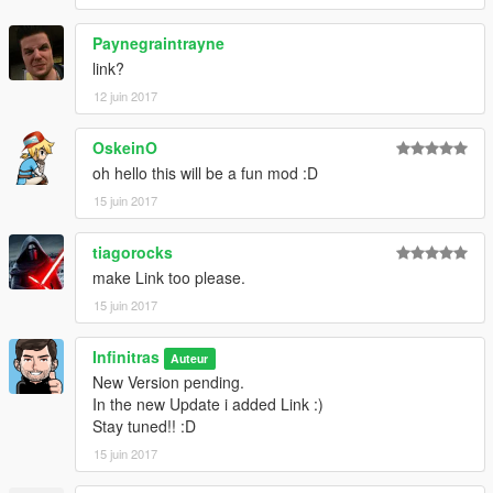
Paynegraintrayne
link?
12 juin 2017
OskeinO
oh hello this will be a fun mod :D
15 juin 2017
tiagorocks
make Link too please.
15 juin 2017
Infinitras
Auteur
New Version pending.
In the new Update i added Link :)
Stay tuned!! :D
15 juin 2017