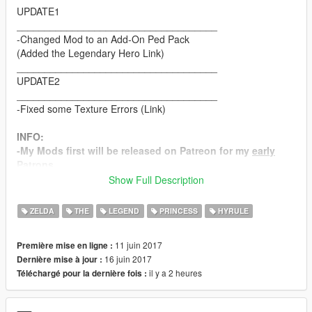
UPDATE1
____________________________________
-Changed Mod to an Add-On Ped Pack
(Added the Legendary Hero Link)
____________________________________
UPDATE2
____________________________________
-Fixed some Texture Errors (Link)
INFO:
-My Mods first will be released on Patreon for my
early
Patrons
.
-For my V.I.P Patrons i will convert an monthly exclusive
Show Full Description
Ped.
https://www.patreon.com/infinitras
ZELDA
THE
LEGEND
PRINCESS
HYRULE
#########################
11 juin 2017
Première mise en ligne :
Install:
16 juin 2017
Dernière mise à jour :
!OPEN IV requiered!
il y a 2 heures
Téléchargé pour la dernière fois :
-Download AddonPeds from Meth0d and follow the
instructions.
https://www.gta5-mods.com/scripts/addonpeds-asi-pedselector