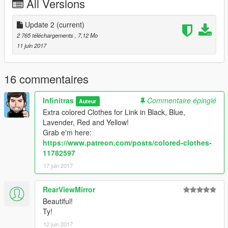
All Versions
-Add the ModelName "link" as a non-streamed Ped
-Add the ModelName "zelda" as a non-streamed Ped
#########################
Update 2
(current)
2 765 téléchargements
, 7,12 Mo
Mods used in Screenshots:
11 juin 2017
Mario Kart 8 - Hyrule Circuit by MrVicho13
https://de.gta5-mods.com/maps/mario-kart-8-hyrule-circuit
16 commentaires
Thanks for Downloading! :)
Infinitras
Commentaire épinglé
Auteur
Extra colored Clothes for Link in Black, Blue,
Lavender, Red and Yellow!
Grab e'm here:
https://www.patreon.com/posts/colored-clothes-
11782597
17 juin 2017
RearViewMirror
Beautiful!
Ty!
12 juin 2017