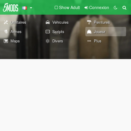
Show Adult
Connexion
Utilitaires
Véhicules
Peintures
Armes
Scripts
Joueur
Maps
Divers
Plus