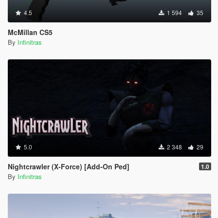
4.5
1 594
35
McMillan CS5
By
Infinitras
5.0
2 348
29
Nightcrawler (X-Force) [Add-On Ped]
1.0
By
Infinitras