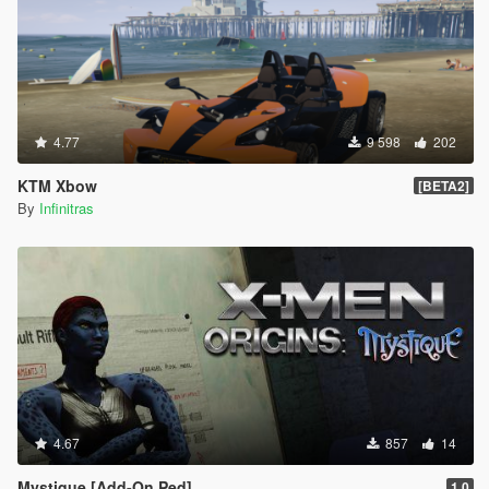
4.77
9 598
202
KTM Xbow
[BETA2]
By
Infinitras
4.67
857
14
Mystique [Add-On Ped]
1.0