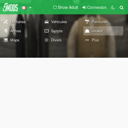
Show Adult
Connexion
Utilitaires
Véhicules
Peintures
Armes
Scripts
Joueur
Maps
Divers
Plus