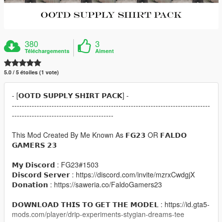
380
3
Téléchargements
Aiment
5.0 / 5 étoiles (1 vote)
- [𝗢𝗢𝗧𝗗 𝗦𝗨𝗣𝗣𝗟𝗬 𝗦𝗛𝗜𝗥𝗧 𝗣𝗔𝗖𝗞] -
--------------------------------------------------------------------------------
-----------------------------------------
This Mod Created By Me Known As 𝗙𝗚𝟮𝟯 OR 𝗙𝗔𝗟𝗗𝗢
𝗚𝗔𝗠𝗘𝗥𝗦 𝟮𝟯
𝗠𝘆 𝗗𝗶𝘀𝗰𝗼𝗿𝗱 : FG23#1503
𝗗𝗶𝘀𝗰𝗼𝗿𝗱 𝗦𝗲𝗿𝘃𝗲𝗿 : https://discord.com/invite/mzrxCwdgjX
𝗗𝗼𝗻𝗮𝘁𝗶𝗼𝗻 : https://saweria.co/FaldoGamers23
𝗗𝗢𝗪𝗡𝗟𝗢𝗔𝗗 𝗧𝗛𝗜𝗦 𝗧𝗢 𝗚𝗘𝗧 𝗧𝗛𝗘 𝗠𝗢𝗗𝗘𝗟 : https://id.gta5-
mods.com/player/drip-experiments-stygian-dreams-tee