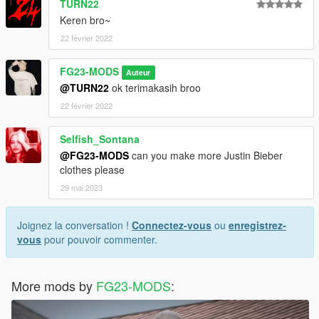
TURN22
Keren bro~
22 février 2022
FG23-MODS
Auteur
@TURN22
ok terimakasih broo
22 février 2022
Selfish_Sontana
@FG23-MODS
can you make more Justin Bieber
clothes please
29 mai 2023
Joignez la conversation !
Connectez-vous
ou
enregistrez-
vous
pour pouvoir commenter.
More mods by
FG23-MODS
: