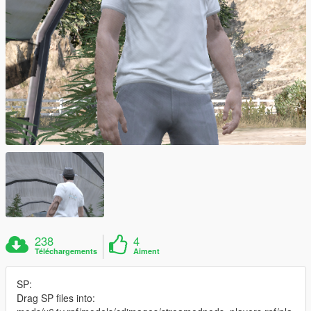
238
4
Téléchargements
Aiment
SP:
Drag SP files into: