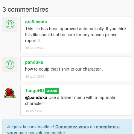
3 commentaires
gta5-mods
This file has been approved automatically. If you think
this file should not be here for any reason please
report it.
10 août 2022
panduka
how to equip that t shirt to our character..
10 août 2022
TangoHD
Auteur
@panduka
Use a trainer menu with a mp-male
character
10 août 2022
Joignez la conversation !
Connectez-vous
ou
enregistrez-
vous
pour pouvoir commenter.