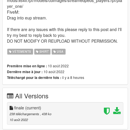
mods/x64v.rpf/models/cdimages/streamedpeds_players.rpf/pla
yer_one/
FiveM:
Drag into eup stream.
If there are any issues with this please reply to this post and I'll
try my best to reply back to you.
DO NOT MODIFY OR REUPLOAD WITHOUT PERMISSION.
VÊTEMENTS
SHIRT
USA
10 août 2022
Première mise en ligne :
10 août 2022
Dernière mise à jour :
il y a 8 heures
Téléchargé pour la dernière fois :
All Versions
finale
(current)
238 téléchargements
, 438 ko
10 août 2022