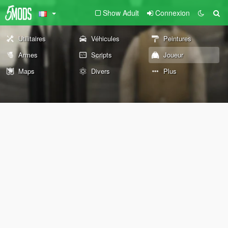
Show Adult
Connexion
Utilitaires
Véhicules
Peintures
Armes
Scripts
Joueur
Maps
Divers
Plus