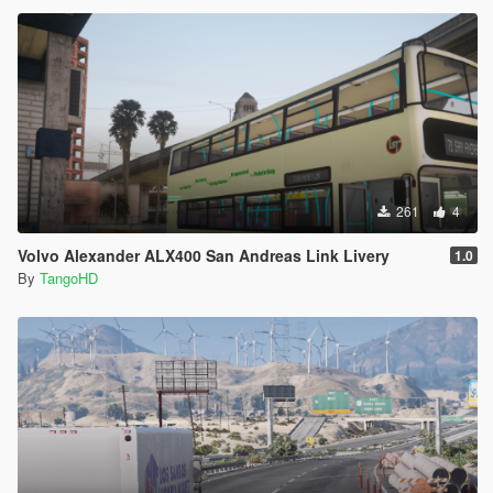
261
4
Volvo Alexander ALX400 San Andreas Link Livery
1.0
By
TangoHD