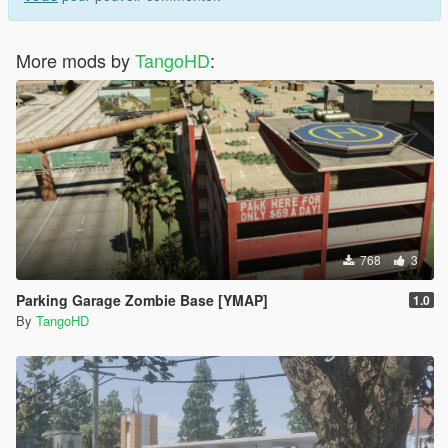
More mods by
TangoHD
:
768
3
Parking Garage Zombie Base [YMAP]
1.0
By
TangoHD