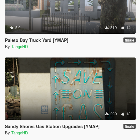
5.0
819
14
Paleto Bay Truck Yard [YMAP]
finale
By
TangoHD
299
13
Sandy Shores Gas Station Upgrades [YMAP]
finale
By
TangoHD