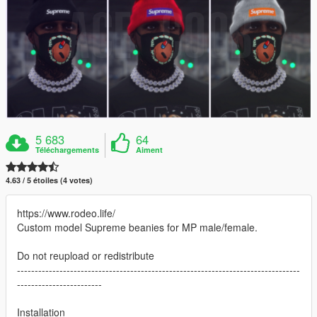
5 683
64
Téléchargements
Aiment
4.63 / 5 étoiles (4 votes)
https://www.rodeo.life/
Custom model Supreme beanies for MP male/female.
Do not reupload or redistribute
--------------------------------------------------------------------------------
------------------------
Installation