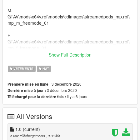
M:
GTAV\mods\x64v.rpf\models\cdimages\streamedpeds_mp.rpf\
mp_m_freemode_01
F:
GTAV\mods\x64v.rpf\models\cdimages\streamedpeds_mp.rpf\
mp_f_freemode_01
Show Full Description
put both .ytd and .ydd into folder
VÊTEMENTS
HAT
--------------------------------------------------------------------------------
------------------------
3 décembre 2020
Première mise en ligne :
Discord: Coldgie#1546
3 décembre 2020
Dernière mise à jour :
Programs used: Marvelous Designer
il y a 6 jours
Téléchargé pour la dernière fois :
Changelog:
1.0 Initial Release
All Versions
1.0
(current)
5 682 téléchargements
, 9,08 Mo