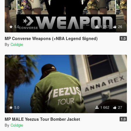
5.0
1 257
26
MP Converse Weapons (+NBA Legend Signed)
1.0
By
Coldgie
5.0
1 662
27
MP MALE Yeezus Tour Bomber Jacket
1.0
By
Coldgie