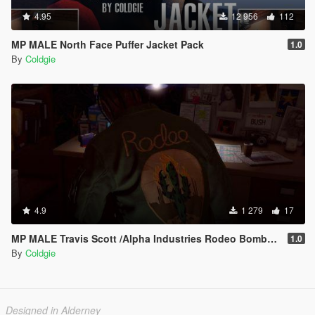
4.95
12 956
112
MP MALE North Face Puffer Jacket Pack
1.0
By
Coldgie
4.9
1 279
17
MP MALE Travis Scott /Alpha Industries Rodeo Bomber Jacket
1.0
By
Coldgie
Designed in Alderney