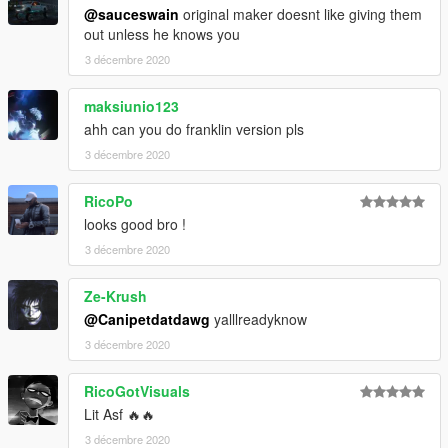
@sauceswain
original maker doesnt like giving them
out unless he knows you
3 décembre 2020
maksiunio123
ahh can you do franklin version pls
3 décembre 2020
RicoPo
looks good bro !
3 décembre 2020
Ze-Krush
@Canipetdatdawg
yalllreadyknow
3 décembre 2020
RicoGotVisuals
Lit Asf 🔥🔥
3 décembre 2020