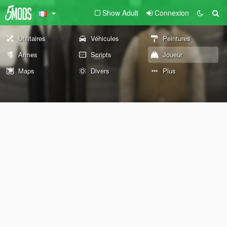
Show Adult
Connexion
Utilitaires
Véhicules
Peintures
Armes
Scripts
Joueur
Maps
Divers
Plus