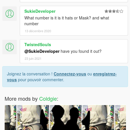
SukieDeveloper
What number is it is it hats or Mask? and what
number
13 décembre 2020
TwistedSouls
@SukieDeveloper
have you found it out?
23 juin 2021
Joignez la conversation !
Connectez-vous
ou
enregistrez-
vous
pour pouvoir commenter.
More mods by
Coldgie
: