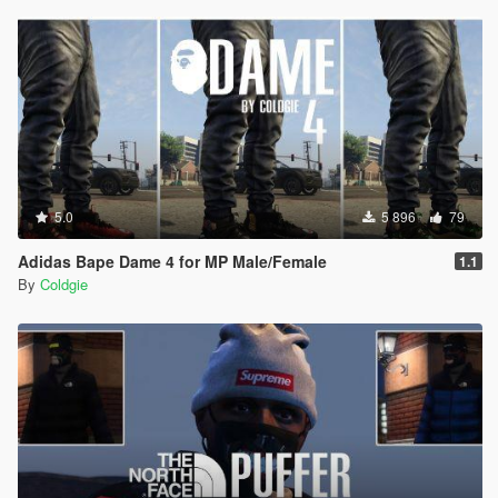
5.0
5 896
79
Adidas Bape Dame 4 for MP Male/Female
1.1
By
Coldgie