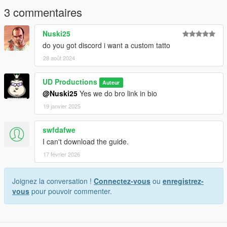
3 commentaires
Nuski25
do you got discord i want a custom tatto
28 août 2024
UD Productions
Auteur
@Nuski25
Yes we do bro link in bio
19 janvier 2025
swfdafwe
I can't download the guide.
17 février 2026
Joignez la conversation !
Connectez-vous
ou
enregistrez-
vous
pour pouvoir commenter.