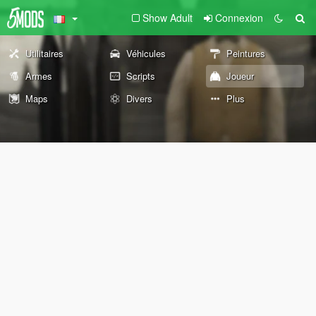
Show Adult
Connexion
Utilitaires
Véhicules
Peintures
Armes
Scripts
Joueur
Maps
Divers
Plus