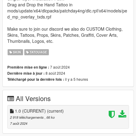
Drag and Drop the Hand Tattoo in
mods/update/x64/dlcpacks/patchday4ng/dlc.rpf/x64/models/pe
d_mp_overlay_txds.rpf
Make sure to join our discord we also do CUSTOM Clothing,
Skins, Tattoos, Props, Skins, Patches, Graffiti, Cover Arts,
Thumbnails, Logos, etc.
SKIN
TATOUAGE
7 août 2024
Première mise en ligne :
8 août 2024
Dernière mise à jour :
il y a 5 heures
Téléchargé pour la dernière fois :
All Versions
1.0 (CURRENT)
(current)
2 918 téléchargements
, 66 ko
7 août 2024