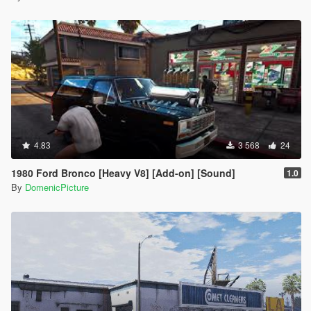
4.83
3 568
24
1980 Ford Bronco [Heavy V8] [Add-on] [Sound]
1.0
By
DomenicPicture