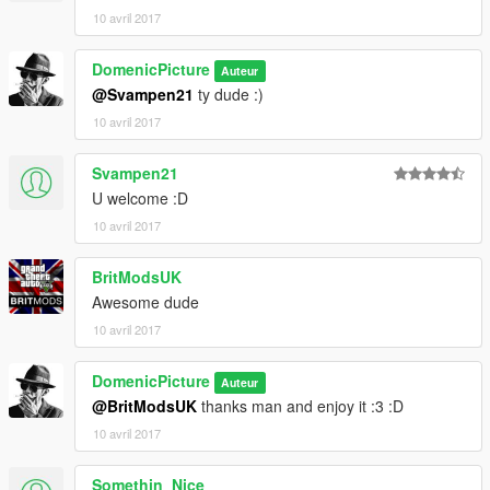
10 avril 2017
DomenicPicture
Auteur
@Svampen21
ty dude :)
10 avril 2017
Svampen21
U welcome :D
10 avril 2017
BritModsUK
Awesome dude
10 avril 2017
DomenicPicture
Auteur
@BritModsUK
thanks man and enjoy it :3 :D
10 avril 2017
Somethin_Nice