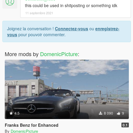
this could be used in shitposting or something idk
11 septembre 2021
Joignez la conversation !
Connectez-vous
ou
enregistrez-
vous
pour pouvoir commenter.
More mods by
DomenicPicture
:
4.5
8 090
9
Franks Benz for Enhanced
0.1
By
DomenicPicture