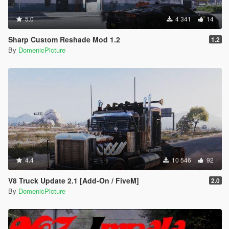
5.0
4 341
14
Sharp Custom Reshade Mod 1.2
1.2
By
DomenicPicture
4.4
10 546
92
V8 Truck Update 2.1 [Add-On / FiveM]
2.0
By
DomenicPicture