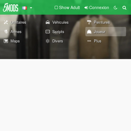
Show Adult
Connexion
Utilitaires
Véhicules
Peintures
Armes
Scripts
Joueur
Maps
Divers
Plus