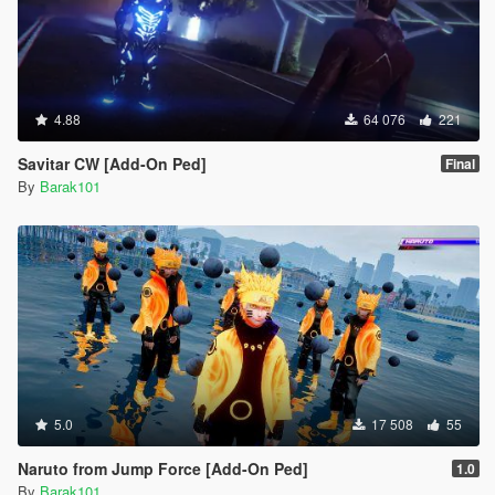
4.88
64 076
221
Savitar CW [Add-On Ped]
Final
By
Barak101
5.0
17 508
55
Naruto from Jump Force [Add-On Ped]
1.0
By
Barak101