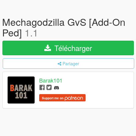
Mechagodzilla GvS [Add-On
Ped]
1.1
Télécharger
Partager
Barak101
Support me on