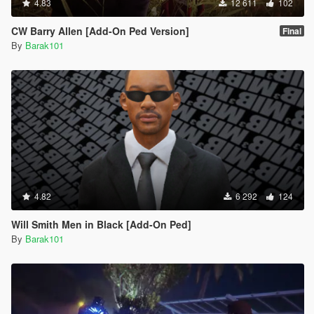
4.83
12 611
102
CW Barry Allen [Add-On Ped Version]
Final
By
Barak101
4.82
6 292
124
Will Smith Men in Black [Add-On Ped]
By
Barak101