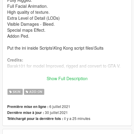
Fully Rigged.
Full Facial Animation.
High quality of texture.
Extra Level of Detail (LODs)
Visible Damages - Bleed.
Special maps Effect.
Addon Ped.
Put the ini inside Scripts\King Kong script files\Suits
Credits:
Barak101 for model Improved, rigged and convert to GTA V.
Support my on Patreon.
Show Full Description
Follow me on Facebook.
SKIN
ADD-ON
Enjoy and do not forget to comment!
6 juillet 2021
Première mise en ligne :
30 juillet 2021
Dernière mise à jour :
il y a 25 minutes
Téléchargé pour la dernière fois :