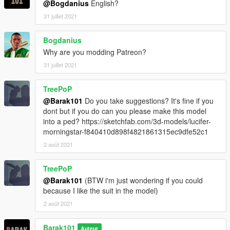
@Bogdanius
English?
31 juillet 2021
Bogdanius
Why are you modding Patreon?
31 juillet 2021
TreePoP
@Barak101
Do you take suggestions? It's fine if you
dont but if you do can you please make this model
into a ped? https://sketchfab.com/3d-models/lucifer-
morningstar-f840410d898f4821861315ec9dfe52c1
2 août 2021
TreePoP
@Barak101
(BTW i'm just wondering if you could
because I like the suit in the model)
2 août 2021
Barak101
Auteur