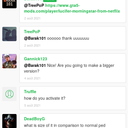
@TreePoP
https://www.gta5-
mods.com/player/lucifer-morningstar-from-netflix
2 août 2021
TreePoP
@Barak101
oooooo thank uuuuuuu
2 août 2021
Gannick123
@Barak101
Nice! Are you going to make a bigger
version?
4 août 2021
Truffle
how do you activate it?
5 août 2021
DeadBoyG
what is size of it in comparison to normal ped