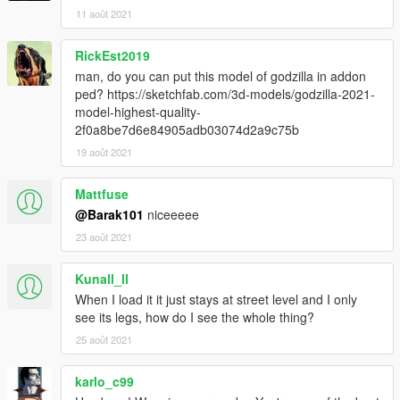
11 août 2021
RickEst2019
man, do you can put this model of godzilla in addon
ped? https://sketchfab.com/3d-models/godzilla-2021-
model-highest-quality-
2f0a8be7d6e84905adb03074d2a9c75b
19 août 2021
Mattfuse
@Barak101
niceeeee
23 août 2021
Kunall_ll
When I load it it just stays at street level and I only
see its legs, how do I see the whole thing?
25 août 2021
karlo_c99