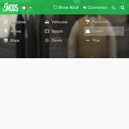
Show Adult
Connexion
Utilitaires
Véhicules
Peintures
Armes
Scripts
Joueur
Maps
Divers
Plus