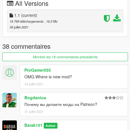
All Versions
1.1
(current)
19 769 téléchargements
, 16,5 Mo
30 juillet 2021
38 commentaires
Montrer les 18 commentaires précédents
ProGamer555
OMG.Where is new mod?
24 juillet 2021
Bogdanius
Почему вы делаете моды на Patreon?
31 juillet 2021
Barak101
Auteur