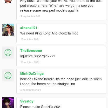
Hey boss! We miss your works. You're one of the best
ped creators here. When are we gonna see you
release some new ped models again?
5 septembre 2021
afnanali91
We need King Kong And Godzilla mod
15 octobre 2021
TheSomeone
Injustice Supergirl????
18 octobre 2021
MinhDaCringe
how do i fix the head? like the head just look up when
i shoot the beam on the straight line
6 décembre 2021
Svyatoy
Please make Godzilla 2021