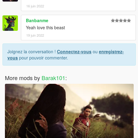
16 juin 2022
Banbanme
Yeah love this beast
19 juin 2022
Joignez la conversation !
Connectez-vous
ou
enregistrez-
vous
pour pouvoir commenter.
More mods by
Barak101
: