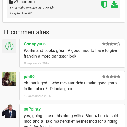
v3
(current)
4 425 téléchargements
, 2,88 Mo
9 septembre 2015
11 commentaires
Chrispy006
Works and Looks great. A good mod to have to give
franklin a more gangster look
9 septembre 2015
juh00
oh thank god... why rockstar didn't make good jeans
in first place? :D looks good!
10 septembre 2015
08Point7
yes, going to use this along with a 6foot4 honda shirt
mod and a Halo masterchief helmet mod for a riding
outfit for franklin.