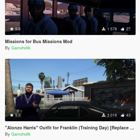
5.0
1 578
27
Missions for Bus Missions Mod
By
Gamoholik
5.0
3 019
43
"Alonzo Harris" Outfit for Franklin (Training Day) [Replace OIV]
By
Gamoholik