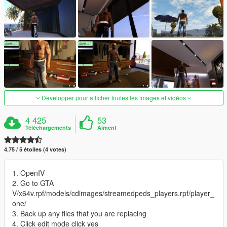
Développer pour afficher toutes les images et vidéos
4 425
53
Téléchargements
Aiment
4.75 / 5 étoiles (4 votes)
1. OpenIV
2. Go to GTA
V/x64v.rpf/models/cdimages/streamedpeds_players.rpf/player_
one/
3. Back up any files that you are replacing
4. Click edit mode click yes