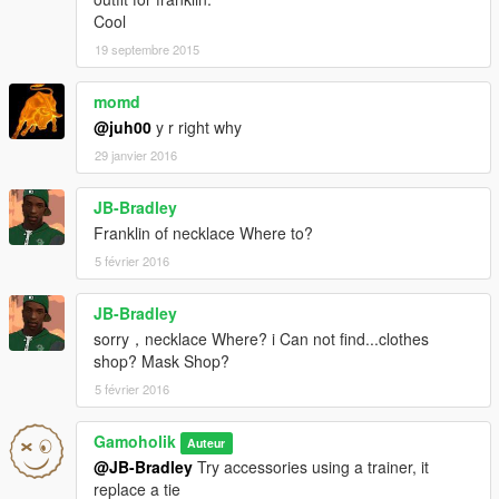
Cool
19 septembre 2015
momd
@juh00
y r right why
29 janvier 2016
JB-Bradley
Franklin of necklace Where to?
5 février 2016
JB-Bradley
sorry，necklace Where? i Can not find...clothes
shop? Mask Shop?
5 février 2016
Gamoholik
Auteur
@JB-Bradley
Try accessories using a trainer, it
replace a tie