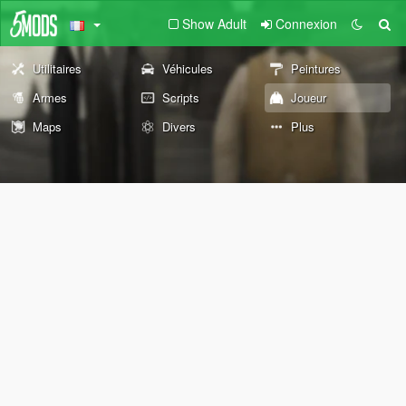
Show Adult
Connexion
Utilitaires
Véhicules
Peintures
Armes
Scripts
Joueur
Maps
Divers
Plus