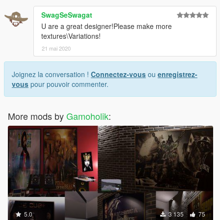
SwagSeSwagat
U are a great designer!Please make more
textures\Variations!
21 mai 2020
Joignez la conversation !
Connectez-vous
ou
enregistrez-
vous
pour pouvoir commenter.
More mods by
Gamoholik
:
5.0
3 135
75