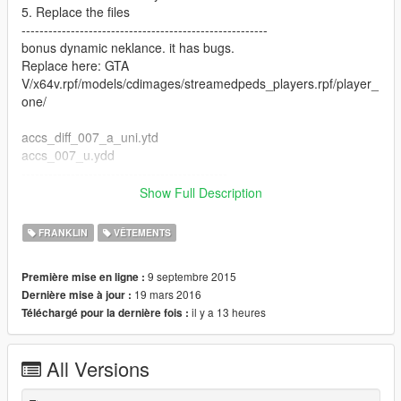
5. Replace the files
-------------------------------------------------------
bonus dynamic neklance. it has bugs.
Replace here: GTA
V/x64v.rpf/models/cdimages/streamedpeds_players.rpf/player_
one/
accs_diff_007_a_uni.ytd
accs_007_u.ydd
----------------------------------------------
V2 added new jeans plus "belt"
Show Full Description
V3 new compton logo jeans
FRANKLIN
VÊTEMENTS
9 septembre 2015
Première mise en ligne :
19 mars 2016
Dernière mise à jour :
il y a 13 heures
Téléchargé pour la dernière fois :
All Versions