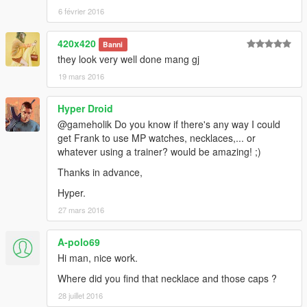
6 février 2016
420x420
Banni
they look very well done mang gj
19 mars 2016
Hyper Droid
@gameholik Do you know if there's any way I could
get Frank to use MP watches, necklaces,... or
whatever using a trainer? would be amazing! ;)
Thanks in advance,
Hyper.
27 mars 2016
A-polo69
Hi man, nice work.
Where did you find that necklace and those caps ?
28 juillet 2016