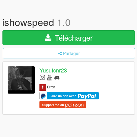
ishowspeed
1.0
Télécharger
Partager
Yusufcnr23
Faire un don avec
Support me on