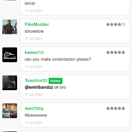
lamar
27 juin 2023
FikoModder
ishowslow
27 juin 2023
kamsci12
can you make xxxtentacion please?
27 juin 2023
Yusufcnr23
Auteur
@amiribandzz
ok bro
27 juin 2023
dani703q
Niceeeeeee
27 juin 2023