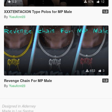
5.0
574
12
XXXTENTACION Type Polos for MP Male
1.0
By
Yusufcnr23
653
3
Revenge Chain For MP Male
1.0
By
Yusufcnr23
Designed in Alderney
Made in Los Santos