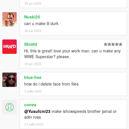
28 juin 2023
Nuski25
can u make lil durk
30 juin 2023
Shrafd
Hi, this is great! love your work man, can u make any
WWE Superstar? please..
30 juin 2023
blue-hxe
how do i delete face from files
2 juillet 2023
conea
@Yusufcnr23
make ishowspeeds brother jamal or
adin ross
21 juillet 2023