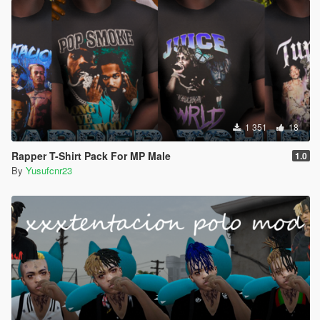
1 351
18
Rapper T-Shirt Pack For MP Male
1.0
By
Yusufcnr23