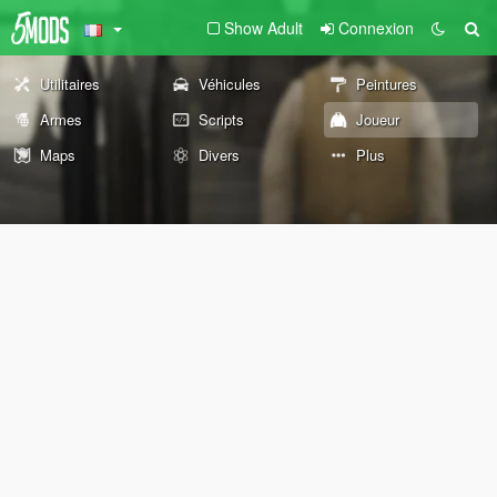
Show Adult
Connexion
Utilitaires
Véhicules
Peintures
Armes
Scripts
Joueur
Maps
Divers
Plus