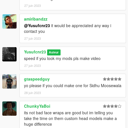
27 juin 2023
amiribandzz
@Yusufcnr23
it would be appreciated any way i
contact you
27 juin 2023
Yusufcnr23
Auteur
speed if you look my mods pls make video
27 juin 2023
gtaspeedguy
yo please if you could make one for Sidhu Moosewala
28 juin 2023
ChunkyYaBoi
its not bad face wraps are good but im telling you
take the time on them custom head models make a
huge difference