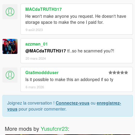
MACdaTRUTH317
He won't make anyone you request. He doesn't have
storage space to make the one I paid for.
9 août 2023
azzman_01
@MACdaTRUTH317
tf..so he scammed you?!
20 mars 2024
Gta5moddduser
Is it possible to make this an addonped if so ty
6 mars 2026
Joignez la conversation !
Connectez-vous
ou
enregistrez-
vous
pour pouvoir commenter.
More mods by
Yusufcnr23
: