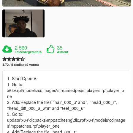
2 560
35
Téléchargements
Aiment
4.72 / 5 étoiles (9 votes)
1. Start OpenIV.
1. Go to:
x64v.rpf\models\cdimages\streamedpeds_players.rpf\player_o
ne
2. Add/Replace the files ''hair_000_u' and ', ''head_000_r'',
''head_diff_000_a_whi'' and ''teef_000_u''
3. Go to:
update\x64\dlcpacks\mppatchesng\dlc.rpf\x64\models\cdimage
s\mppatches.rpf\player_one
4. Add/Replace the file ''head_000_r''