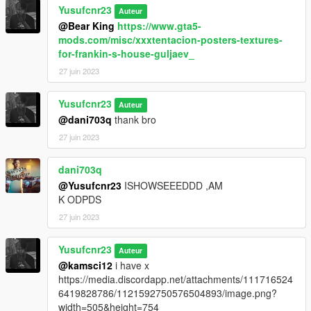
Yusufcnr23
Auteur
@Bear King
https://www.gta5-
mods.com/misc/xxxtentacion-posters-textures-
for-frankin-s-house-guljaev_
27 juin 2023
Yusufcnr23
Auteur
@dani703q
thank bro
27 juin 2023
dani703q
@Yusufcnr23
ISHOWSEEEDDD ,AM
K ODPDS
27 juin 2023
Yusufcnr23
Auteur
@kamsci12
i have x
https://media.discordapp.net/attachments/111716524
6419828786/1121592750576504893/image.png?
width=505&height=754