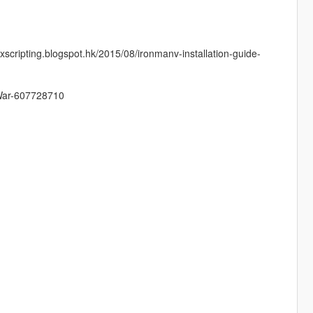
taxscripting.blogspot.hk/2015/08/ironmanv-installation-guide-
-War-607728710