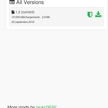
All Versions
1.2
(current)
15 039 téléchargements
, 2,9 Mo
23 septembre 2016
More mods by
laukc0626
: