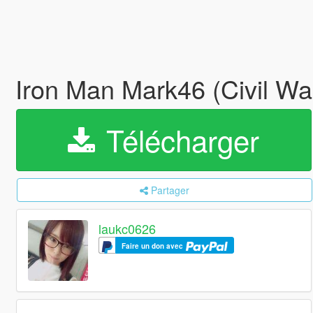
Iron Man Mark46 (Civil W
Télécharger
Partager
laukc0626
Faire un don avec