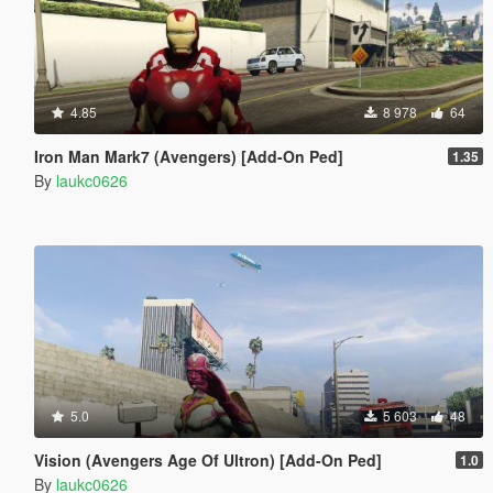
4.85
8 978
64
Iron Man Mark7 (Avengers) [Add-On Ped]
1.35
By
laukc0626
5.0
5 603
48
Vision (Avengers Age Of Ultron) [Add-On Ped]
1.0
By
laukc0626