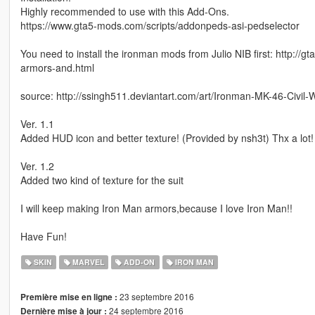
Highly recommended to use with this Add-Ons.
https://www.gta5-mods.com/scripts/addonpeds-asi-pedselector
You need to install the ironman mods from Julio NIB first: http://g
armors-and.html
source: http://ssingh511.deviantart.com/art/Ironman-MK-46-Civil
Ver. 1.1
Added HUD icon and better texture! (Provided by nsh3t) Thx a lot!
Ver. 1.2
Added two kind of texture for the suit
I will keep making Iron Man armors,because I love Iron Man!!
Have Fun!
SKIN
MARVEL
ADD-ON
IRON MAN
23 septembre 2016
Première mise en ligne :
24 septembre 2016
Dernière mise à jour :