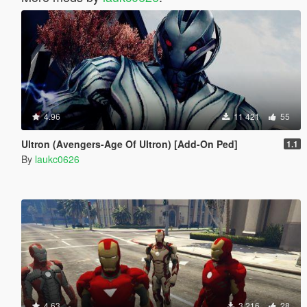
4.96
11 421
55
Ultron (Avengers-Age Of Ultron) [Add-On Ped]
1.1
By
laukc0626
4.63
3 216
28