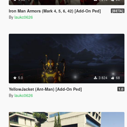
Iron Man Armors (Mark 4, 5, 6, 42) [Add-On Ped]
[BETA]
By
laukc0626
5.0
3 824
68
YellowJacket (Ant-Man) [Add-On Ped]
1.0
By
laukc0626