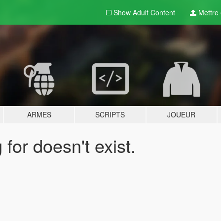
Show Adult
Content
Mettre e
ARMES
SCRIPTS
JOUEUR
for doesn't exist.