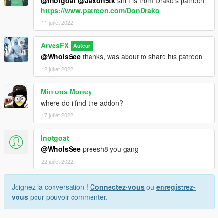
@Inotgoat
@Jaxon5tk
shirt is from Drako's patreon
https://www.patreon.com/DonDrako
11 juillet 2022
ArvesFX
Auteur
@WhoIsSee
thanks, was about to share his patreon
12 juillet 2022
Minions Money
where do i find the addon?
17 juillet 2022
Inotgoat
@WhoIsSee
preesh8 you gang
22 juillet 2022
Joignez la conversation !
Connectez-vous
ou
enregistrez-
vous
pour pouvoir commenter.