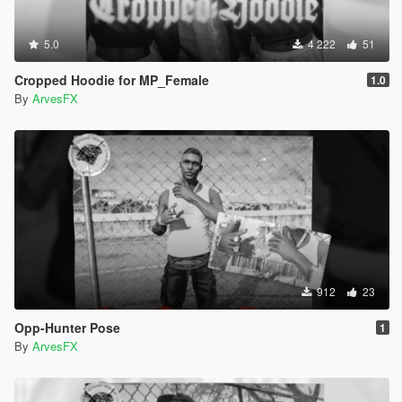
5.0
4 222
51
Cropped Hoodie for MP_Female
1.0
By
ArvesFX
912
23
Opp-Hunter Pose
1
By
ArvesFX