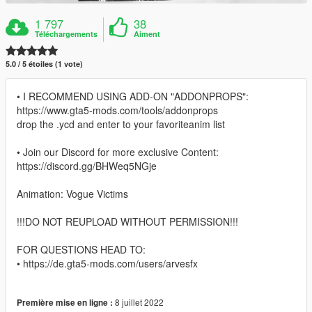
1 797
38
Téléchargements
Aiment
5.0 / 5 étoiles (1 vote)
• I RECOMMEND USING ADD-ON "ADDONPROPS":
https://www.gta5-mods.com/tools/addonprops
drop the .ycd and enter to your favoriteanim list
• Join our Discord for more exclusive Content:
https://discord.gg/BHWeq5NGje
Animation: Vogue Victims
!!!DO NOT REUPLOAD WITHOUT PERMISSION!!!
FOR QUESTIONS HEAD TO:
• https://de.gta5-mods.com/users/arvesfx
8 juillet 2022
Première mise en ligne :