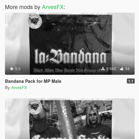
More mods by
ArvesFX
:
5.0
6 942
54
Bandana Pack for MP Male
1.1
By
ArvesFX