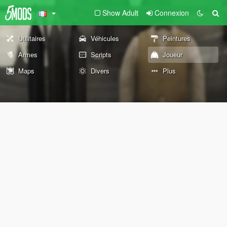
Show Adult
Connexion
Utilitaires
Véhicules
Peintures
Armes
Scripts
Joueur
Maps
Divers
Plus