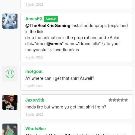
9 juillet 2022
ArvesFX
Auteur
@TheRealKrisGaming
install addonprops (explained
in the link
drop the animation in the prop.rpf and add <Anim
dict="draco
@arves
" name="draco_clip" /> to your
menyoostuff > favoriteanims
9 juillet 2022
Inotgoat
AY where can i get that shirt Aswell?
9 juillet 2022
Jaxon5tk
mods fire but where yu get that shirt from?
9 juillet 2022
WhoIsSee