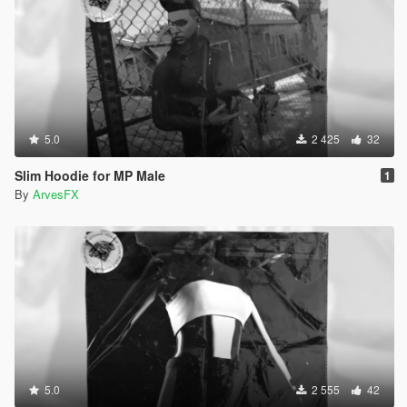
5.0
2 425
32
Slim Hoodie for MP Male
1
By
ArvesFX
5.0
2 555
42