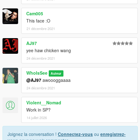
Cam005
This face :O
21 décembre 2021
AJ97
yee haw chicken wang
24 décembre 2021
WhoIsSee
Auteur
@AJ97
awoooggaaaa
24 décembre 2021
Violent__Nomad
Work in SP?
14 juillet 2026
Joignez la conversation !
Connectez-vous
ou
enregistrez-