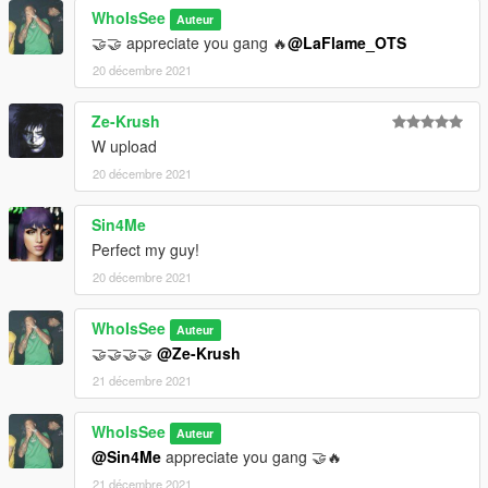
WhoIsSee
Auteur
🤝🤝 appreciate you gang 🔥
@LaFlame_OTS
20 décembre 2021
Ze-Krush
W upload
20 décembre 2021
Sin4Me
Perfect my guy!
20 décembre 2021
WhoIsSee
Auteur
🤝🤝🤝🤝
@Ze-Krush
21 décembre 2021
WhoIsSee
Auteur
@Sin4Me
appreciate you gang 🤝🔥
21 décembre 2021