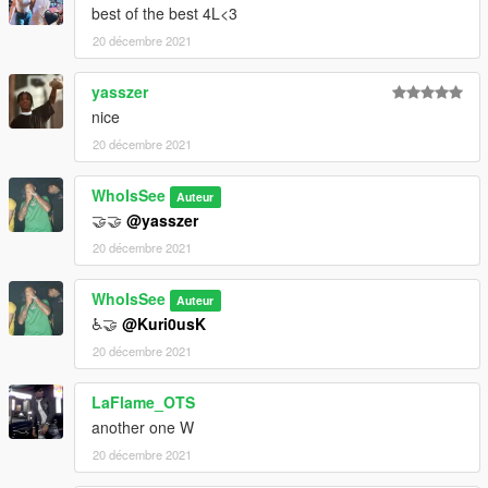
best of the best 4L<3
20 décembre 2021
yasszer
nice
20 décembre 2021
WhoIsSee
Auteur
🤝🤝
@yasszer
20 décembre 2021
WhoIsSee
Auteur
♿️🤝
@Kuri0usK
20 décembre 2021
LaFlame_OTS
another one W
20 décembre 2021