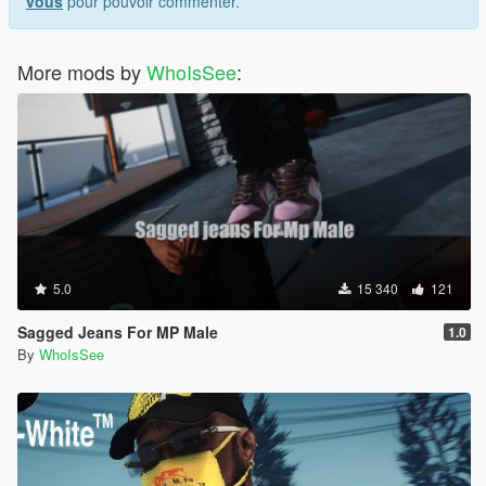
vous
pour pouvoir commenter.
More mods by
WhoIsSee
:
5.0
15 340
121
Sagged Jeans For MP Male
1.0
By
WhoIsSee