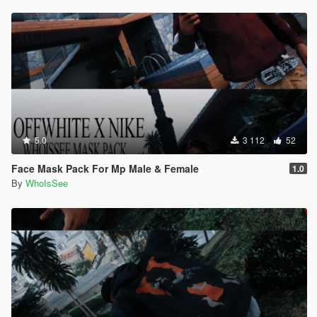
5.0
3 112
52
Face Mask Pack For Mp Male & Female
1.0
By
WhoIsSee