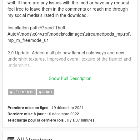
well. If there are any issues with the mod or have any request
feel free to leave them in the comments or reach me through
my social media's listed in the download.
Installation path:\Grand Theft
AutoV\mods\x64v.rpf\models\cdimages\streamedpeds_mp.rpf\
mp_m_freemode_01
2.0 Update: Added multiple new flannel colorways and new
undershirt textures. Improved overall texture of the flannel and
undershirts.
Thanks for downloading my mod, stay tuned for more creations
Show Full Description
in the future .
VÊTEMENTS
SHIRT
19 décembre 2021
Première mise en ligne :
10 décembre 2022
Dernière mise à jour :
il y a 37 minutes
Téléchargé pour la dernière fois :
All Versions