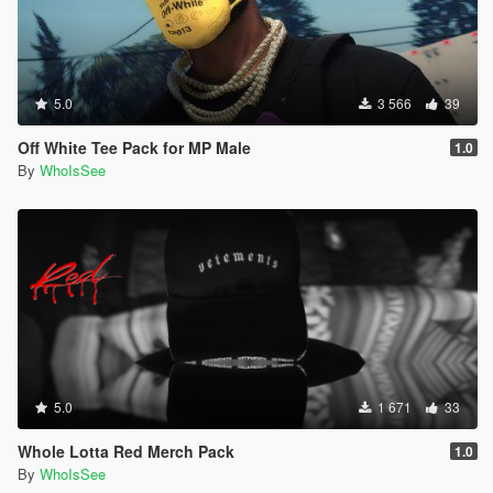
5.0
3 566
39
Off White Tee Pack for MP Male
1.0
By
WhoIsSee
5.0
1 671
33
Whole Lotta Red Merch Pack
1.0
By
WhoIsSee