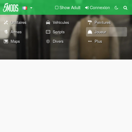
Show Adult
Connexion
Utilitaires
Véhicules
Peintures
Armes
Scripts
Joueur
Maps
Divers
Plus