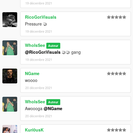
19 décembre 2021
RicoGotVisuals
Pressure 🤝
19 décembre 2021
WhoIsSee
Auteur
@RicoGotVisuals
🤝🤝 gang
19 décembre 2021
NGame
woooo
20 décembre 2021
WhoIsSee
Auteur
Awoooga
@NGame
20 décembre 2021
Kuri0usK