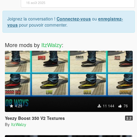
16 août 2025
Joignez la conversation !
Connectez-vous
ou
enregistrez-
vous
pour pouvoir commenter.
More mods by
ItzWalzy
:
4.29
11 144
76
Yeezy Boost 350 V2 Textures
2.2
By
ItzWalzy