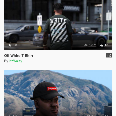
5.0
6 671
10
Off White T-Shirt
1.0
By
ItzWalzy