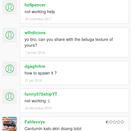
ItzSpencer
not working help
26 novembre 2017
wlfrdicons
yo bro, can you share with the beluga texture of
yours?
7 janvier 2018
dgaghrhre
how to spawn it ?
21 juin 2018
funny575shipYT
not working :(
24 décembre 2019
Fahlevvys
Cantumin kalo skin doang tolol