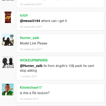
25 septembre 2017
lol24
@messi3194
where can i get it
25 septembre 2017
Hunter_zaib
Model Link Please
30 septembre 2017
WOKEUPINPARIS
@Hunter_zaib
its from 4ng4h's 10$ pack he cant
stop asking
7 octobre 2017
Kittmichael17
is this a Re texture?
24 octobre 2017