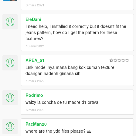
3 mars 2021
EleDani
I need help, I installed it correctly but it doesn't fit the
jeans pattern, how do I get the pattern for these
textures?
18 avril 2021
AREA_51
Link model nya mana bang kok cuman texture
doangan hadehh gimana sih
1 mars 2022
Rodrimo
walzy la concha de tu madre d1 ortiva
6 mars 2022
PacMan20
where are the ydd files please? 🙏