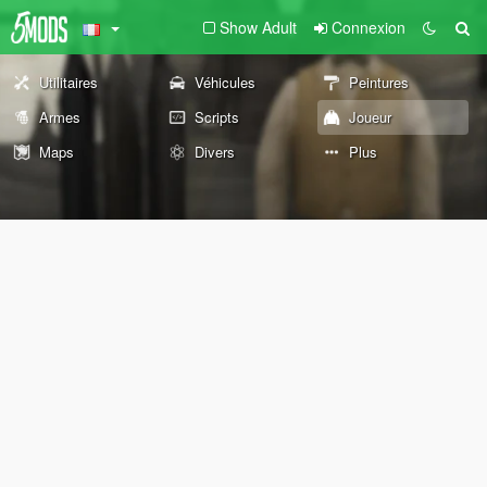
Show Adult
Connexion
Utilitaires
Véhicules
Peintures
Armes
Scripts
Joueur
Maps
Divers
Plus