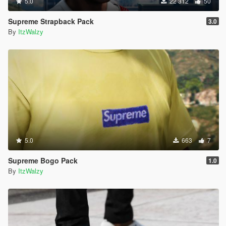
5.0
22 312
50
Supreme Strapback Pack
3.0
By
ItzWalzy
5.0
663
7
Supreme Bogo Pack
1.0
By
ItzWalzy