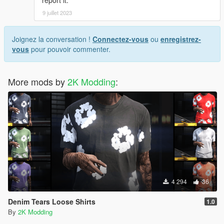
9 juillet 2023
Joignez la conversation !
Connectez-vous
ou
enregistrez-
vous
pour pouvoir commenter.
More mods by
2K Modding
:
4 294
36
Denim Tears Loose Shirts
1.0
By
2K Modding