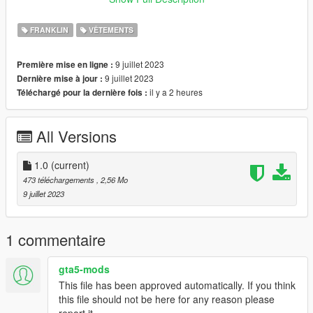
Join our discord server: https://discord.gg/jnFrZ64aAt
FRANKLIN
VÊTEMENTS
9 juillet 2023
Première mise en ligne :
9 juillet 2023
Dernière mise à jour :
il y a 2 heures
Téléchargé pour la dernière fois :
All Versions
1.0
(current)
473 téléchargements
, 2,56 Mo
9 juillet 2023
1 commentaire
gta5-mods
This file has been approved automatically. If you think
this file should not be here for any reason please
report it.