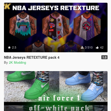
2.5
3 510
42
NBA Jerseys RETEXTURE pack 4
1.0
By
2K Modding