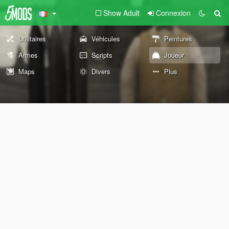
Show Adult
Connexion
Utilitaires
Véhicules
Peintures
Armes
Scripts
Joueur
Maps
Divers
Plus