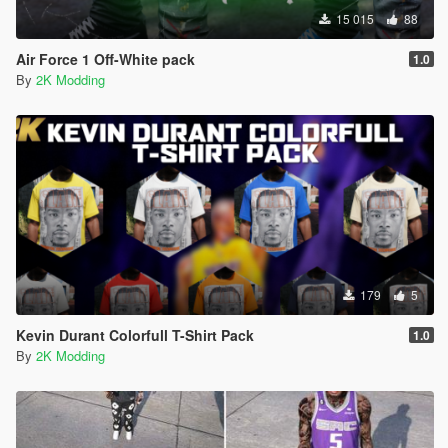
15 015
88
Air Force 1 Off-White pack
1.0
By
2K Modding
179
5
Kevin Durant Colorfull T-Shirt Pack
1.0
By
2K Modding