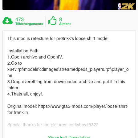
473
8
Téléchargements
Aiment
This mod is retexture for pr0trikk's loose shirt model.
Installation Path:
1.Open archive and OpenIV,
2.Go to
x64v.rpf\models\cdimages\streamedpeds_players.rpf\player_o
ne,
3.Drag everething from downloaded archive and put it in this
folder.
4.Thats all, enjoy!.
Original model: https://www.gta5-mods.com/player/loose-shirt-
for-franklin
Special thanks for the pictures: corkyboy#9322
Thanks for downloading my mod. :)
Show Full Description