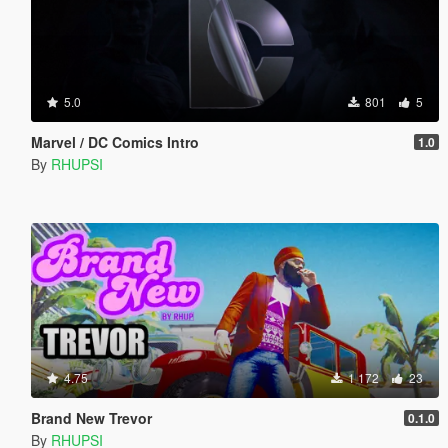
5.0
801
5
Marvel / DC Comics Intro
1.0
By
RHUPSI
4.75
1 172
23
Brand New Trevor
0.1.0
By
RHUPSI