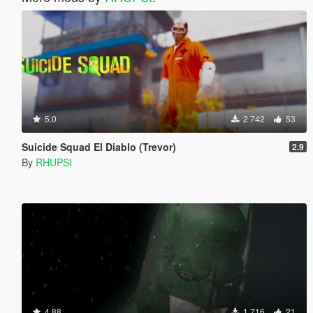
5.0
2 742
53
Suicide Squad El Diablo (Trevor)
2.9
By
RHUPSI
4.88
1 716
21