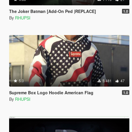
The Joker Batman [Add-On Ped |REPLACE]
1.0
By
RHUPSI
5.0
5 481
47
Supreme Box Logo Hoodie American Flag
1.0
By
RHUPSI