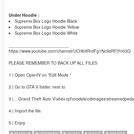
Under Hoodie :
Supreme Box Logo Hoodie Black
Supreme Box Logo Hoodie Yellow
Supreme Box Logo Hoodie White
_________________________
https://www.youtube.com/channel/UCHbItRrdFg1Nc9sRFjYn03Q
PLEASE REMEMBER TO BACK UP ALL FILES
1 | Open OpenIV on "Edit Mode "
2 | Go to GTA V folder, next to
3 | ...Grand Theft Auto V\x64v.rpf\models\cdimages\streamedpeds
4 | Import the file.
5 | Enjoy
FRANKLIN
VÊTEMENTS
JACKET
HOODIE
SWEATER