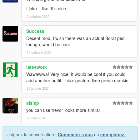
I joke. I like. It's nice.
2 octobre 2020
Success
Decent mod, I wish there was an actual Borat ped
though, would be cool
14 octobre 2020
late4work
Wawawiwa! Very nice! It would be cool if you could
add another outfit - his signature lime green mankini.
23 janvier 2021
aislep
you can use trevor looks more similar
28 mai 2024
Joignez la conversation !
Connectez-vous
ou
enregistrez-