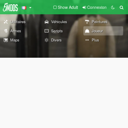
Show Adult
Connexion
Utilitaires
Véhicules
Peintures
Armes
Scripts
Joueur
Maps
Divers
Plus