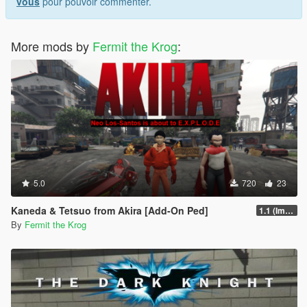
vous
pour pouvoir commenter.
More mods by
Fermit the Krog
:
5.0
720
23
Kaneda & Tetsuo from Akira [Add-On Ped]
1.1 (Improved Tetsuo)
By
Fermit the Krog