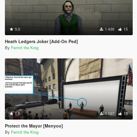
5.0
1 436
15
Heath Ledgers Joker [Add-On Ped]
By
Fermit the Krog
5.0
1 107
13
Protect the Mayor [Menyoo]
By
Fermit the Krog