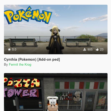
5.0
905
23
Cynthia (Pokemon) [Add-on ped]
By
Fermit the Krog