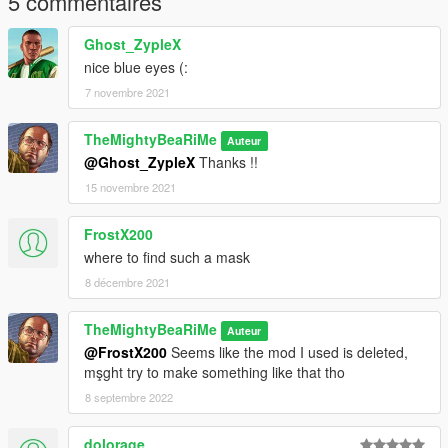
5 commentaires
Ghost_ZypleX
nice blue eyes (:
7 novembre 2021
TheMightyBeaRiMe
Auteur
@Ghost_ZypleX
Thanks !!
15 novembre 2021
FrostX200
where to find such a mask
8 décembre 2021
TheMightyBeaRiMe
Auteur
@FrostX200
Seems like the mod I used is deleted,
mşght try to make something like that tho
8 septembre 2022
dolorage