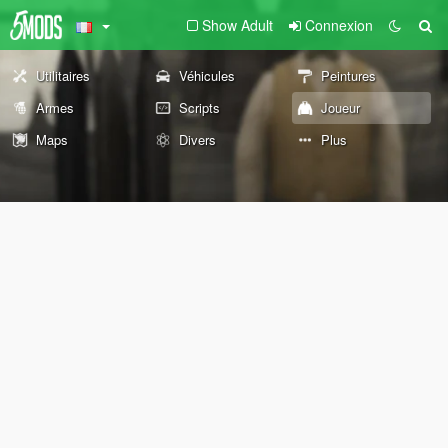
Show Adult
Connexion
Utilitaires
Véhicules
Peintures
Armes
Scripts
Joueur
Maps
Divers
Plus