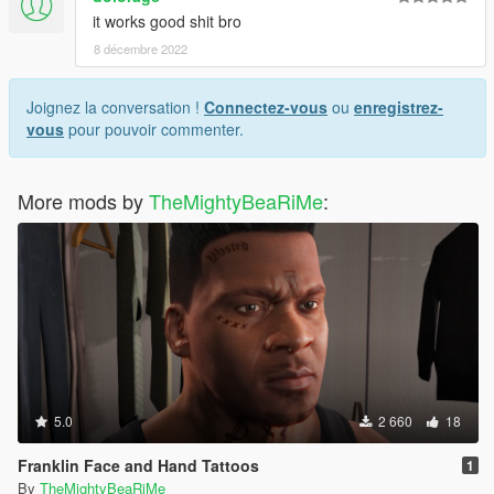
it works good shit bro
8 décembre 2022
Joignez la conversation !
Connectez-vous
ou
enregistrez-
vous
pour pouvoir commenter.
More mods by
TheMightyBeaRiMe
:
5.0
2 660
18
Franklin Face and Hand Tattoos
1
By
TheMightyBeaRiMe