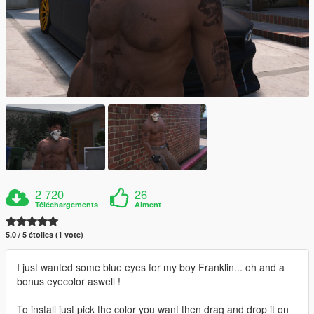
2 720
26
Téléchargements
Aiment
5.0 / 5 étoiles (1 vote)
I just wanted some blue eyes for my boy Franklin... oh and a
bonus eyecolor aswell !
To install just pick the color you want then drag and drop it on