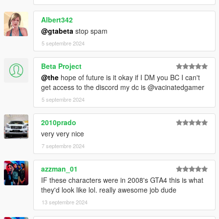
Albert342
@gtabeta
stop spam
5 septembre 2024
Beta Project
@the
hope of future is it okay if I DM you BC I can't
get access to the discord my dc is @vacinatedgamer
5 septembre 2024
2010prado
very very nice
7 septembre 2024
azzman_01
IF these characters were in 2008's GTA4 this is what
they'd look like lol. really awesome job dude
13 septembre 2024