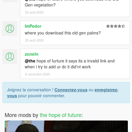
Gen vegetation?
25 août 2025
ImPedor
where you download this old gen palms?
25 août 2025
zonefn
@the
hope of furture it says its a invalid link and
when i try to add ur dc it did'nt work
6 novembre 2025
Joignez la conversation !
Connectez-vous
ou
enregistrez-
vous
pour pouvoir commenter.
More mods by
the hope of future
: