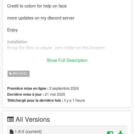
Credit to colom for help on face
more updates on my discord server
Enjoy
installation
throw the files on player_zero folder on this location
mods\update\x64\dlcpacks\mppatchesng\dlc.rpf\x64\models\cdi
Show Full Description
mages\mppatches.rpf\
MICHAEL
0.0.1 beta clothes and face
0.0.2 improved face model
3 septembre 2024
Première mise en ligne :
0.0.3 enhanced head model and textures
21 mai 2025
Dernière mise à jour :
0.0.4 accurate beta eyes and better face
il y a 1 heure
Téléchargé pour la dernière fois :
0.0.5 fixed head bug
0.0.6 final version
0.0.9 remade of the mod with better accuraty
All Versions
0.10 remake
1.9.0
(current)