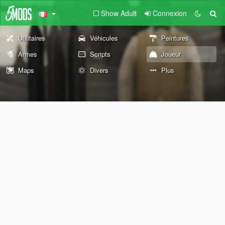
Show Adult
Connexion
Utilitaires
Véhicules
Peintures
Armes
Scripts
Joueur
Maps
Divers
Plus