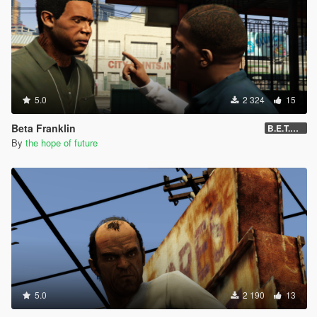
5.0
2 324
15
Beta Franklin
B.E.T.A 05
By
the hope of future
5.0
2 190
13