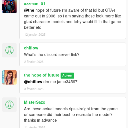
azzman_01
@the
hope of future i'm aware of that lol but GTA4
came out in 2008, so i am saying these look more like
gta4 character models and tehy would fit in that game
better etc
12 janvier 2025
chiflow
What's the discord server link?
2 février 2025
the hope of future
Auteur
@chiflow
dm me jame34567
3 février 2025
MisterSazo
Are these actual models rips straight from the game
or someone did their best to recreate the model?
thanks in advance
11 février 2025