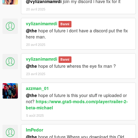
@vylizanimamrdi
join my discord i have fix for it
20 avril 2025
vylizanimamrdi
Banni
@the
hope of future i dont have a discord put the fix
here man.
20 avril 2025
vylizanimamrdi
Banni
@the
hope of future wheres the eye fix man ?
23 avril 2025
azzman_01
@the
hope of future is this your stuff re uploaded or
not?
https://www.gta5-mods.com/player/trailer-2-
beta-michael
5 août 2025
ImPedor
@the
hope of future Where you download this Old