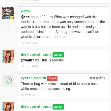
waffl7
@the
hope of future What was changed with this
model i remember there was only version 0.0.1 all the
way to 0.0.6 but it's been awhile and i noticed you
updated it since then, Although however i can't tell
what is different from before.
11 mars 2025
the hope of future
Auteur
@waffl7
well this is remake
12 mars 2025
vylizanimamrdi
Banni
There a bug with eyes instead of blue pupils hes a
white ones and blue surrending.
20 avril 2025
the hope of future
Auteur