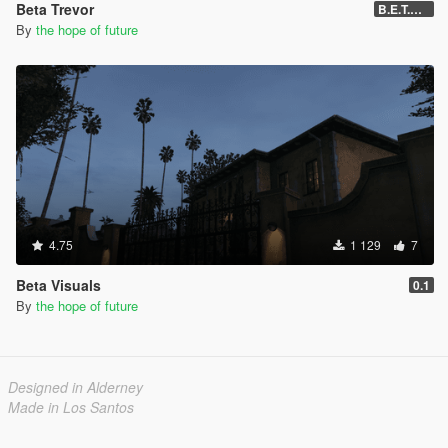
Beta Trevor
B.E.T.A 05
By
the hope of future
4.75
1 129
7
Beta Visuals
0.1
By
the hope of future
Designed in Alderney
Made in Los Santos