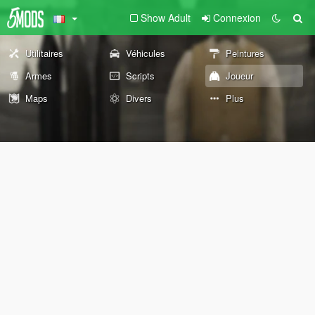
Show Adult
Connexion
Utilitaires
Véhicules
Peintures
Armes
Scripts
Joueur
Maps
Divers
Plus