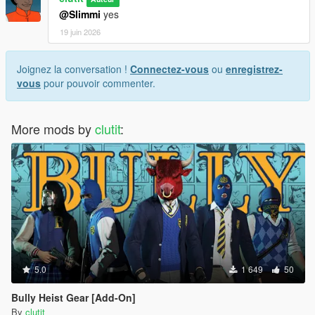
@Slimmi
yes
19 juin 2026
Joignez la conversation !
Connectez-vous
ou
enregistrez-
vous
pour pouvoir commenter.
More mods by
clutit
:
5.0
1 649
50
Bully Heist Gear [Add-On]
By
clutit