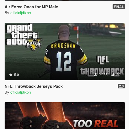
Air Force Ones for MP Male
FINAL
By
officialjdixon
5.0
2 385
20
NFL Throwback Jerseys Pack
2.0
By
officialjdixon