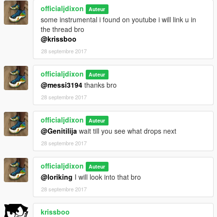
officialjdixon
Auteur
some instrumental i found on youtube i will link u in
the thread bro
@krissboo
28 septembre 2017
officialjdixon
Auteur
@messi3194
thanks bro
28 septembre 2017
officialjdixon
Auteur
@Genitilija
wait till you see what drops next
28 septembre 2017
officialjdixon
Auteur
@loriking
I will look into that bro
28 septembre 2017
krissboo