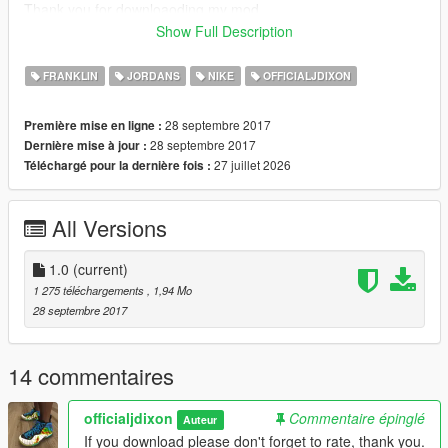
Thank you for downloaoding my mod
Show Full Description
PLEASE SUBSCRIBE TO MY YOUTUBE FOR EXCLUSIVE
CONTENT FOR MY SUBSCRIBERS.
FRANKLIN
JORDANS
NIKE
OFFICIALJDIXON
28 septembre 2017
Première mise en ligne :
28 septembre 2017
Dernière mise à jour :
27 juillet 2026
Téléchargé pour la dernière fois :
All Versions
1.0
(current)
1 275 téléchargements
, 1,94 Mo
28 septembre 2017
14 commentaires
officialjdixon
Commentaire épinglé
Auteur
If you download please don't forget to rate, thank you.