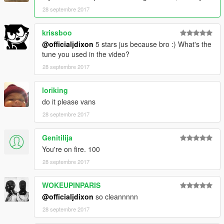
28 septembre 2017
krissboo
@officialjdixon
5 stars jus because bro :) What's the
tune you used in the video?
28 septembre 2017
loriking
do it please vans
28 septembre 2017
Genitilija
You're on fire. 100
28 septembre 2017
WOKEUPINPARIS
@officialjdixon
so cleannnnn
28 septembre 2017