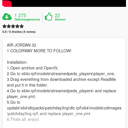
1 275
22
Téléchargements
Aiment
5.0 / 5 étoiles (4 votes)
AIR JORDAN 32
1 COLORWAY MORE TO FOLLOW!
Installation:
1.Open archive and OpenIV,
2.Go to x64v.rpf\models\streamedpeds_players\player_one,
3.Drag everething from downloaded archive except ReadMe
and put it in this folder.
4.Go to x64v.rpf\models\streamedpeds_players\ and replace
player_one.ymt.
5.Go to
update\x64\dlcpacks\patchday3ng\dlc.rpf\x64\models\cdimages
\patchday3ng.rpf\ and replace player_one.ymt
6.Thats all, enjoy!.