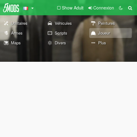
Show Adult
Connexion
Utilitaires
Véhicules
Peintures
Armes
Scripts
Joueur
Maps
Divers
Plus