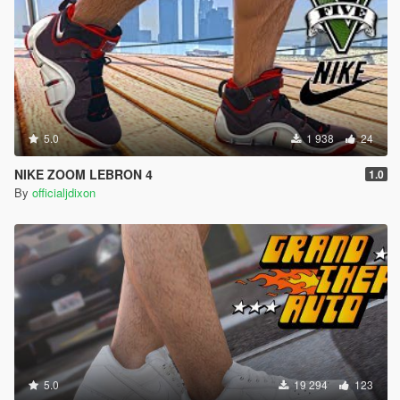
5.0
1 938
24
NIKE ZOOM LEBRON 4
1.0
By
officialjdixon
5.0
19 294
123