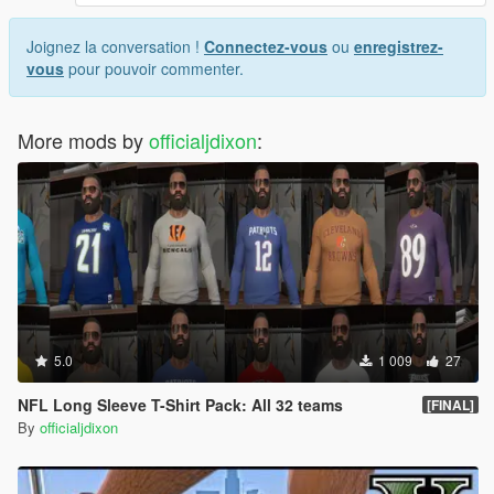
Joignez la conversation !
Connectez-vous
ou
enregistrez-
vous
pour pouvoir commenter.
More mods by
officialjdixon
:
5.0
1 009
27
NFL Long Sleeve T-Shirt Pack: All 32 teams
[FINAL]
By
officialjdixon