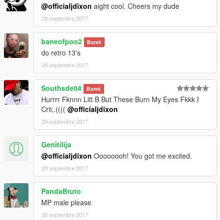
@officialjdixon
aight cool. Cheers my dude
28 septembre 2017
baneofpoo2
Banni
do retro 13's
28 septembre 2017
Southsde04
Banni
Hurrrr Fknnn Litt B But These Burn My Eyes Fkkk I
Crii;.((((
@officialjdixon
29 septembre 2017
Genitilija
@officialjdixon
Oooooooh! You got me excited.
29 septembre 2017
PandaBruto
MP male please
30 septembre 2017