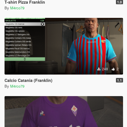
T-shirt Pizza Franklin
1.0
By
M4rco79
248
2
Calcio Catania (Franklin)
1.1
By
M4rco79