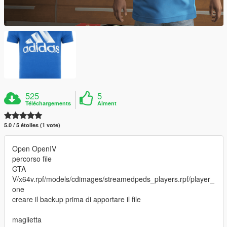
525
5
Téléchargements
Aiment
5.0 / 5 étoiles (1 vote)
Open OpenIV
percorso file
GTA
V/x64v.rpf/models/cdimages/streamedpeds_players.rpf/player_
one
creare il backup prima di apportare il file
maglietta