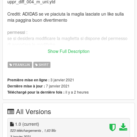
uppr_diff_004_m_uni.ytd
Crediti: ADIDAS se ve piaciuta la maglia lasciate un like sulla
mia paggina buon divertimento
permessi :
se si desidera modificare la maglietta si dispone del permesso
di apportare le modifiche
italy
Show Full Description
ENGLISH
FRANKLIN
SHIRT
Open IV
3 janvier 2021
Première mise en ligne :
file path
7 janvier 2021
Dernière mise à jour :
GTA
il y a 2 heures
Téléchargé pour la dernière fois :
V/x64v.rpf/models/cdimages/streamedpeds_players.rpf/player_
one
create the backup before you make the file
All Versions
T-Shirt
uppr_diff_004_m_uni.ytd
1.0
(current)
523 téléchargements
, 1,63 Mo
Credits: ADIDAS if you like the t-shirt leaves a like I would love
3 janvier 2021