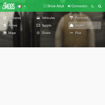
Show Adult
Connexion
Utilitaires
Véhicules
Peintures
Armes
Scripts
Joueur
Maps
Divers
Plus