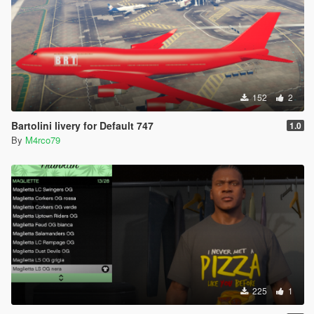
152
2
Bartolini livery for Default 747
1.0
By
M4rco79
225
1