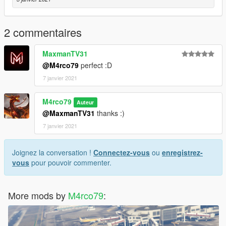
good game
Permits:
2 commentaires
if you want to change the t-shirt you have permission to make
the changes
MaxmanTV31
@M4rco79
perfect :D
7 janvier 2021
M4rco79
Auteur
@MaxmanTV31
thanks :)
7 janvier 2021
Joignez la conversation !
Connectez-vous
ou
enregistrez-
vous
pour pouvoir commenter.
More mods by
M4rco79
: