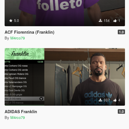
5.0
154
1
ACF Fiorentina (Franklin)
1.0
By
M4rco79
337
4
ADIDAS Franklin
1.0
By
M4rco79