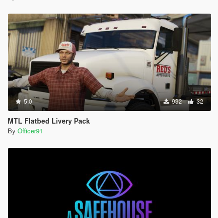
5.0
932
32
MTL Flatbed Livery Pack
By
Officer91