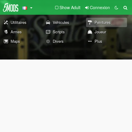
Show Adult
Connexion
Utilitaires
Véhicules
Peintures
Armes
Scripts
Joueur
Maps
Divers
Plus