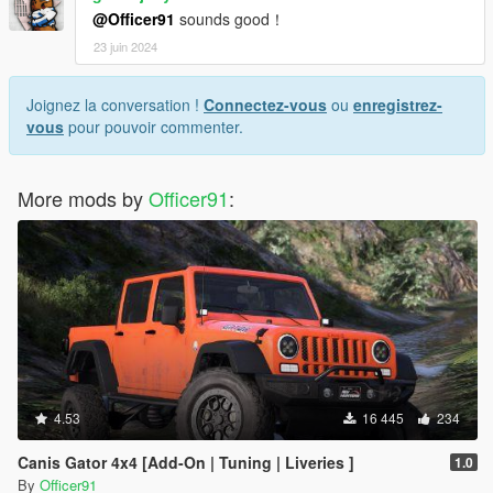
@Officer91
sounds good！
23 juin 2024
Joignez la conversation !
Connectez-vous
ou
enregistrez-
vous
pour pouvoir commenter.
More mods by
Officer91
:
4.53
16 445
234
Canis Gator 4x4 [Add-On | Tuning | Liveries ]
1.0
By
Officer91