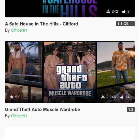
242
8
A Safe House In The Hills - Clifford
1.1 Clifford
By
Officer91
5.0
2 946
54
Grand Theft Auto Muscle Wardrobe
1.2
By
Officer91