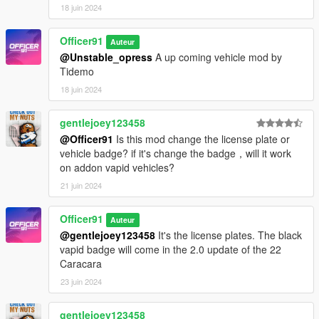
18 juin 2024
Officer91
Auteur
@Unstable_opress
A up coming vehicle mod by
Tidemo
18 juin 2024
gentlejoey123458
@Officer91
Is this mod change the license plate or
vehicle badge? if it's change the badge，will it work
on addon vapid vehicles?
21 juin 2024
Officer91
Auteur
@gentlejoey123458
It's the license plates. The black
vapid badge will come in the 2.0 update of the 22
Caracara
23 juin 2024
gentlejoey123458