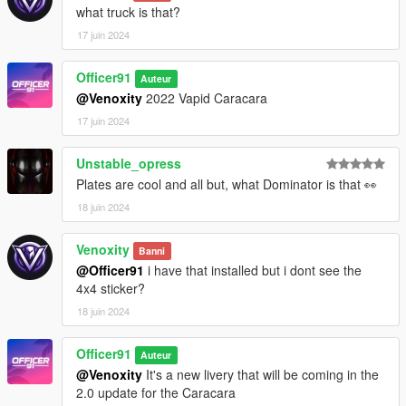
what truck is that?
17 juin 2024
Officer91
Auteur
@Venoxity
2022 Vapid Caracara
17 juin 2024
Unstable_opress
Plates are cool and all but, what Dominator is that 👀
18 juin 2024
Venoxity
Banni
@Officer91
i have that installed but i dont see the
4x4 sticker?
18 juin 2024
Officer91
Auteur
@Venoxity
It's a new livery that will be coming in the
2.0 update for the Caracara