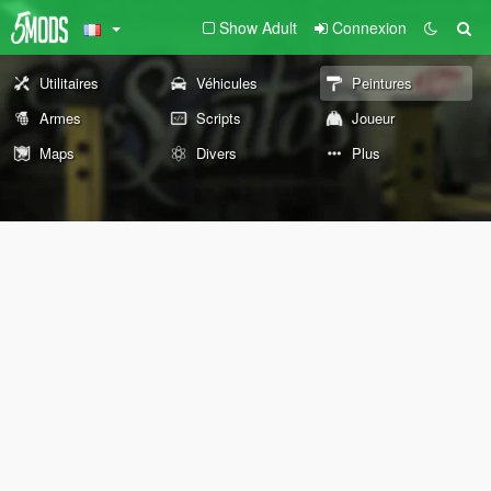
Show Adult
Connexion
Utilitaires
Véhicules
Peintures
Armes
Scripts
Joueur
Maps
Divers
Plus