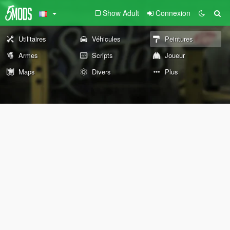
Show Adult
Connexion
Utilitaires
Véhicules
Peintures
Armes
Scripts
Joueur
Maps
Divers
Plus