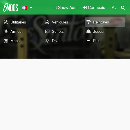
Show Adult
Connexion
Utilitaires
Véhicules
Peintures
Armes
Scripts
Joueur
Maps
Divers
Plus