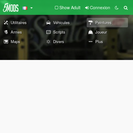
Show Adult
Connexion
Utilitaires
Véhicules
Peintures
Armes
Scripts
Joueur
Maps
Divers
Plus