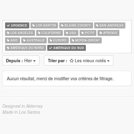
URGENCE
LOS SANTOS
BLAINE COUNTY
SAN ANDREAS
LOS ANGELES
CALIFORNIE
USA
FICTIF
AFRIQUE
ASIE
AUSTRALIE
EUROPE
MOYEN-ORIENT
AMÉRIQUE DU NORD
AMÉRIQUE DU SUD
Depuis :
Hier
Trier par :
Les mieux notés
Aucun résultat, merci de modifier vos critères de filtrage.
Designed in Alderney
Made in Los Santos