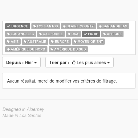
URGENCE
LOS SANTOS
BLAINE COUNTY
SAN ANDREAS
LOS ANGELES
CALIFORNIE
USA
FICTIF
AFRIQUE
ASIE
AUSTRALIE
EUROPE
MOYEN-ORIENT
AMÉRIQUE DU NORD
AMÉRIQUE DU SUD
Depuis :
Hier
Trier par :
Les plus aimés
Aucun résultat, merci de modifier vos critères de filtrage.
Designed in Alderney
Made in Los Santos