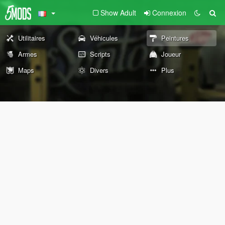
Show Adult
Connexion
Utilitaires
Véhicules
Peintures
Armes
Scripts
Joueur
Maps
Divers
Plus