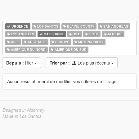
URGENCE
LOS SANTOS
BLAINE COUNTY
SAN ANDREAS
LOS ANGELES
CALIFORNIE
USA
FICTIF
AFRIQUE
ASIE
AUSTRALIE
EUROPE
MOYEN-ORIENT
AMÉRIQUE DU NORD
AMÉRIQUE DU SUD
Depuis :
Hier
Trier par :
Les plus récents
Aucun résultat, merci de modifier vos critères de filtrage.
Designed in Alderney
Made in Los Santos