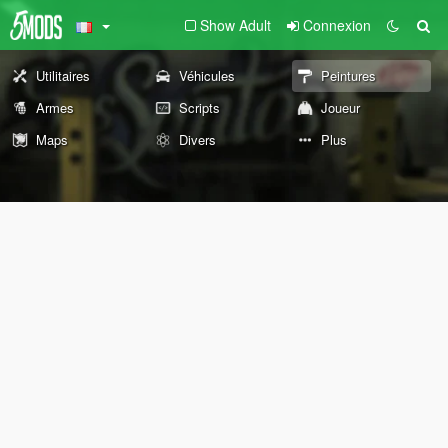
Show Adult
Connexion
Utilitaires
Véhicules
Peintures
Armes
Scripts
Joueur
Maps
Divers
Plus