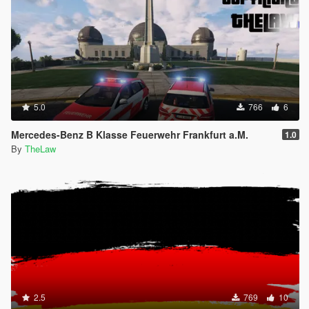
5.0
766
6
Mercedes-Benz B Klasse Feuerwehr Frankfurt a.M.
1.0
By
TheLaw
2.5
769
10