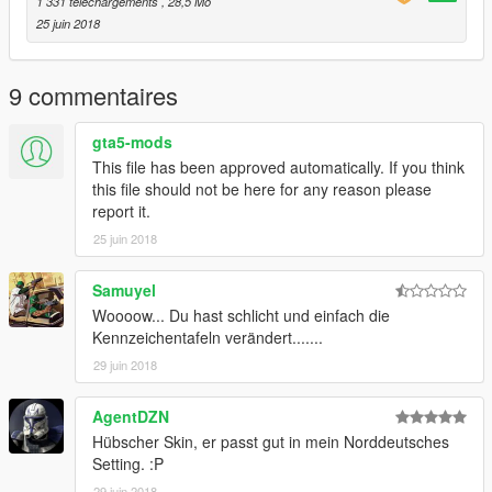
1 331 téléchargements
, 28,5 Mo
a5/vehicles.rpf/" or the last patchday!
25 juin 2018
TheLaw
9 commentaires
Find me on Discord, Facebook and GTA5-mods:
gta5-mods
Discord
This file has been approved automatically. If you think
Facebook
this file should not be here for any reason please
report it.
GTA5-Mods
25 juin 2018
Find TopMods on Facebook and GTA5-mods:
Samuyel
Woooow... Du hast schlicht und einfach die
Homepage - TopMods
Kennzeichentafeln verändert.......
Facebook - TopMods
29 juin 2018
GTA5-Mods - TopMods
AgentDZN
Hübscher Skin, er passt gut in mein Norddeutsches
By downloading and using the contents of this archive you
Setting. :P
agree to the following terms:
29 juin 2018