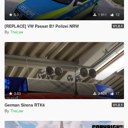
5.0
1 911
13
[REPLACE] VW Passat B7 Polizei NRW
V1.0.1
By
TheLaw
3.63
2 524
17
German Sirens RTK6
V1.0.1
By
TheLaw