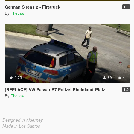
German Sirens 2 - Firetruck
1.0
By
TheLaw
2.75
891
4
[REPLACE] VW Passat B7 Polizei Rheinland-Pfalz
1.0
By
TheLaw
Designed in Alderney
Made in Los Santos