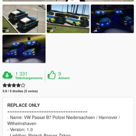
1 331
9
Téléchargements
Aiment
3.9 / 5 étoiles (5 votes)
REPLACE ONLY
=================================
- Name: VW Passat B7 Polizei Niedersachsen / Hannover /
Wilhelmshaven
- Version: 1.0
- Lightbar: Pintsch-Bamag Zirkon