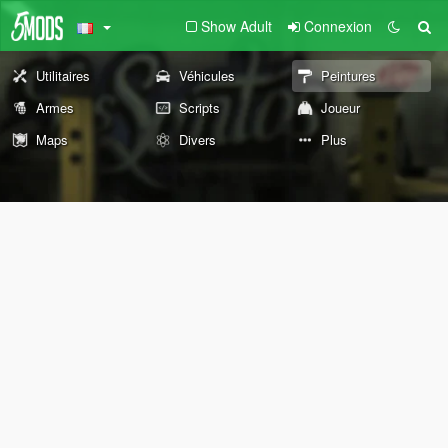
Show Adult
Connexion
Utilitaires
Véhicules
Peintures
Armes
Scripts
Joueur
Maps
Divers
Plus