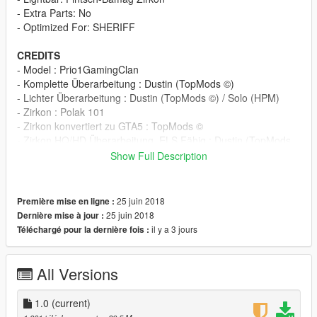
- Extra Parts: No
- Optimized For: SHERIFF
CREDITS
- Model : Prio1GamingClan
- Komplette Überarbeitung : Dustin (TopMods ©)
- Lichter Überarbeitung : Dustin (TopMods ©) / Solo (HPM)
- Zirkon : Polak 101
- Zirkon konvertiert zu GTA5 : TopMods ©
- Zirkon HQ/HD Überarbeitung, ELS Fähig : Dustin (TopMods
©)
Show Full Description
- Verschiedenes wie Koffer Besen u.ä. : Solo (HPM) / Dustin
(TopMods ©)
- ELS.XML: Dustin (TopMods ©)
25 juin 2018
Première mise en ligne :
- Livery: TheLaw (HPM)
25 juin 2018
Dernière mise à jour :
il y a 3 jours
Téléchargé pour la dernière fois :
INSTALLATION
Step 1:
ORIGNAL
All Versions
Step2: Use OpenIV to import the Files to "/Grand Theft Auto
1.0
(current)
V/mods/update/x64/dlcpacks/patchday9ng/dlc.rpf/x64/levels/gt