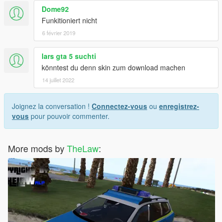
Dome92
Funkitioniert nicht
6 février 2019
lars gta 5 suchti
könntest du denn skin zum download machen
14 juillet 2022
Joignez la conversation !
Connectez-vous
ou
enregistrez-
vous
pour pouvoir commenter.
More mods by
TheLaw
: