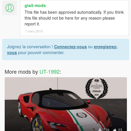
gta5-mods
This file has been approved automatically. If you think
this file should not be here for any reason please
report it.
7 mars 2019
Joignez la conversation !
Connectez-vous
ou
enregistrez-
vous
pour pouvoir commenter.
More mods by
UT-1992
:
739
23