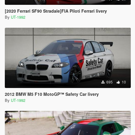
[2020 Ferrari SF90 Stradale]FIA Piloti Ferrari livery
By
UT-1992
695
10
2012 BMW M5 F10 MotoGP™ Safety Car livery
By
UT-1992