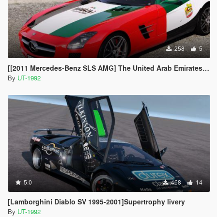
258
5
[[2011 Mercedes-Benz SLS AMG] The United Arab Emirates livery
By
UT-1992
5.0
468
14
[Lamborghini Diablo SV 1995-2001]Supertrophy livery
By
UT-1992