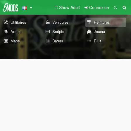
Show Adult
Connexion
Utilitaires
Véhicules
Peintures
Armes
Scripts
Joueur
Maps
Divers
Plus