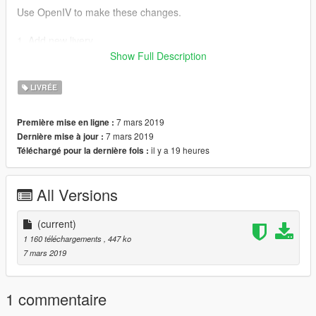
Use OpenIV to make these changes.
1. Add new livery
Show Full Description
Use OpenIV
update\x64\dlcpacks\993rwb\dlc.rpf\x64\vehicles.rpf\993rwb.ytd
LIVRÉE
Drag the "livery" folder map into 993rwb.ytd
7 mars 2019
Première mise en ligne :
.....Complete！
7 mars 2019
Dernière mise à jour :
il y a 19 heures
Téléchargé pour la dernière fois :
All Versions
(current)
1 160 téléchargements
, 447 ko
7 mars 2019
1 commentaire