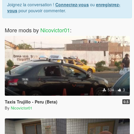
Joignez la conversation !
Connectez-vous
ou
enregistrez-
vous
pour pouvoir commenter.
More mods by
Nicovictor01
:
534
3
Taxis Trujillo - Peru (Beta)
0.5
By
Nicovictor01