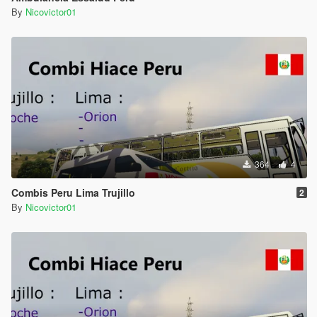
By
Nicovictor01
364
4
Combis Peru Lima Trujillo
2
By
Nicovictor01