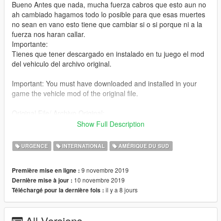
Bueno Antes que nada, mucha fuerza cabros que esto aun no
ah cambiado hagamos todo lo posible para que esas muertes
no sean en vano esto tiene que cambiar si o si porque ni a la
fuerza nos haran callar.
Importante:
Tienes que tener descargado en instalado en tu juego el mod
del vehiculo del archivo original.
Important: You must have downloaded and installed in your
game the vehicle mod of the original file.
Original File/ Archivo Original:
https://www.gta5-mods.com/vehicles/2018-dodge-durango-srt-
Show Full Description
police
URGENCE
INTERNATIONAL
AMÉRIQUE DU SUD
English:
This time I bring you a car carabineros from Chile in 2 versions
9 novembre 2019
Première mise en ligne :
- Carabineros de Chile original
10 novembre 2019
Dernière mise à jour :
- Yuta en Marcha
il y a 8 jours
Téléchargé pour la dernière fois :
Well, first of all, a lot of strength, guys, that this has not yet
changed, let's do everything possible so that those deaths are
not in vain.
All Versions