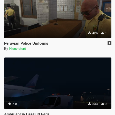
426
2
Peruvian Police Uniforms
1
By
Nicovictor01
5.0
333
3
Ambulancia Essalud Peru