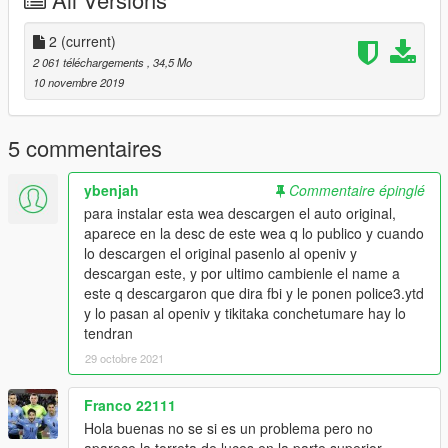
This has to change if or if because they won't force us to shut
up.
Install in :
2
(current)
GrandTheftAutoV\mods\update\x64\dlcpacks\patchday2ng\dlc.r
2 061 téléchargements
, 34,5 Mo
pf\x64\levels\gta5\vehicles.rpf\
10 novembre 2019
5 commentaires
ybenjah
Commentaire épinglé
para instalar esta wea descargen el auto original,
aparece en la desc de este wea q lo publico y cuando
lo descargen el original pasenlo al openiv y
descargan este, y por ultimo cambienle el name a
este q descargaron que dira fbi y le ponen police3.ytd
y lo pasan al openiv y tikitaka conchetumare hay lo
tendran
29 octobre 2021
Franco 22111
Hola buenas no se si es un problema pero no