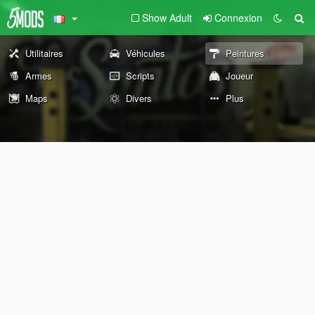
Show Adult
Connexion
Utilitaires
Véhicules
Peintures
Armes
Scripts
Joueur
Maps
Divers
Plus