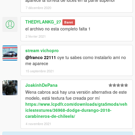
aparece la torreta de luces en la parte superior
7 décembre 2020
THEDYLANKG_27
Banni
el archivo no esta completo falta 1
2 février 2021
stream vichopro
@franco 22111
oye tu sabes como instalarlo ami no
me aparece
15 septembre 2021
JoakinhDePana
Wena cabros acá hay una versión alternativa de este
modelo, está textura fue creada por mí
https://www.lcpdfr.com/downloads/gta5mods/veh
iclestextures/36968-dodge-durango-2018-
carabineros-de-chileels/
4 novembre 2021