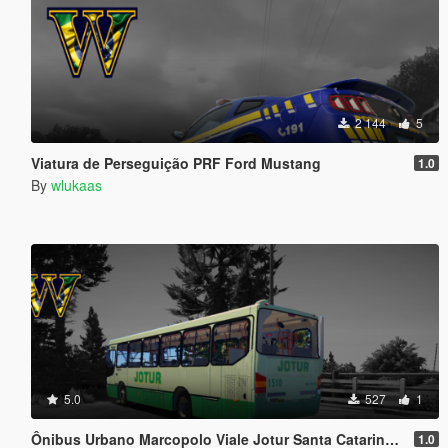
2 144
5
Viatura de Perseguição PRF Ford Mustang
1.0
By
wlukaas
5.0
527
1
Ônibus Urbano Marcopolo Viale Jotur Santa Catarina Brasil
1.0