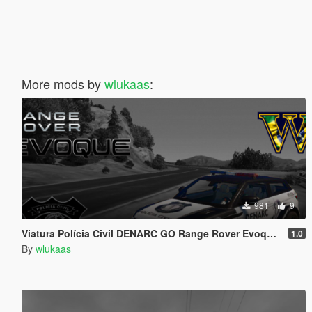
More mods by
wlukaas
:
981
9
Viatura Polícia Civil DENARC GO Range Rover Evoque - Brazilian Narcotics Police car
1.0
By
wlukaas