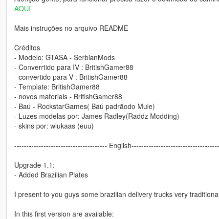
AQUI
Mais instruções no arquivo README
Créditos
- Modelo: GTASA - SerbianMods
- Converrtido para IV : BritishGamer88
- convertido para V : BritishGamer88
- Template: BritishGamer88
- novos materiais - BritishGamer88
- Baú - RockstarGames( Baú padrãodo Mule)
- Luzes modelas por: James Radley(Raddz Modding)
- skins por: wlukaas (euu)
-------------------------------------- English-----------------------------------
Upgrade 1.1:
- Added Brazilian Plates
I present to you guys some brazilian delivery trucks very traditiona
In this first version are available: