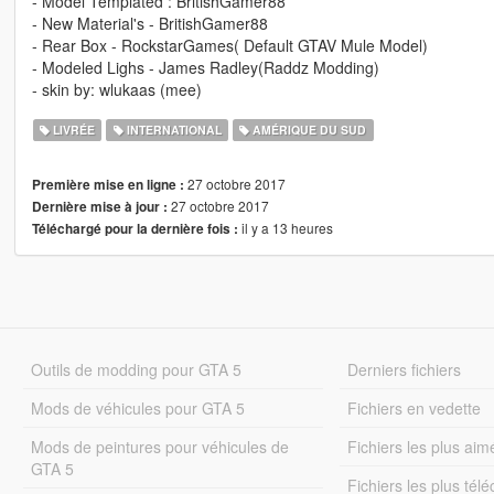
- Model Templated : BritishGamer88
- New Material's - BritishGamer88
- Rear Box - RockstarGames( Default GTAV Mule Model)
- Modeled Lighs - James Radley(Raddz Modding)
- skin by: wlukaas (mee)
LIVRÉE
INTERNATIONAL
AMÉRIQUE DU SUD
27 octobre 2017
Première mise en ligne :
27 octobre 2017
Dernière mise à jour :
il y a 13 heures
Téléchargé pour la dernière fois :
Outils de modding pour GTA 5
Derniers fichiers
Mods de véhicules pour GTA 5
Fichiers en vedette
Mods de peintures pour véhicules de
Fichiers les plus aim
GTA 5
Fichiers les plus tél