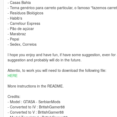
- Casas Bahia
- Tema genérico para carreto particular, o famoso "fazemos carret
- Resíduos Biológicos
- Habib's
- Carrefour Express
- Pão de açúcar
- Marabraz
- Pepsi
- Sedex, Correios
I hope you enjoy and have fun, if have some suggestion, even for
suggestion and probably will do in the future.
Attentio, to work you will need to download the following file:
HERE
More instructions in the README.
Credits:
- Model : GTASA - SerbianMods
- Converted to IV : BritishGamer88
- Converted to V : BritishGamer88