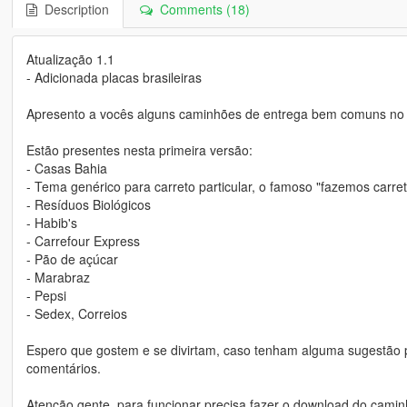
Description
Comments (18)
Atualização 1.1
- Adicionada placas brasileiras
Apresento a vocês alguns caminhões de entrega bem comuns no B
Estão presentes nesta primeira versão:
- Casas Bahia
- Tema genérico para carreto particular, o famoso "fazemos carret
- Resíduos Biológicos
- Habib's
- Carrefour Express
- Pão de açúcar
- Marabraz
- Pepsi
- Sedex, Correios
Espero que gostem e se divirtam, caso tenham alguma sugestão p
comentários.
Atenção gente, para funcionar precisa fazer o download do camin