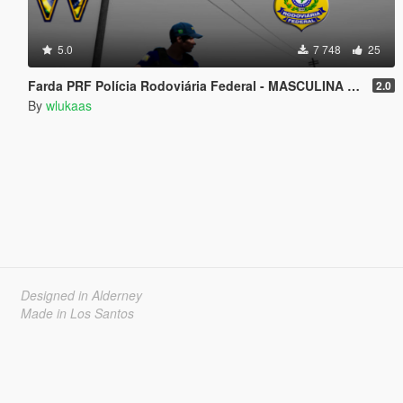
5.0
7 748
25
Farda PRF Polícia Rodoviária Federal - MASCULINA E FEMININA
2.0
By
wlukaas
Designed in Alderney
Made in Los Santos