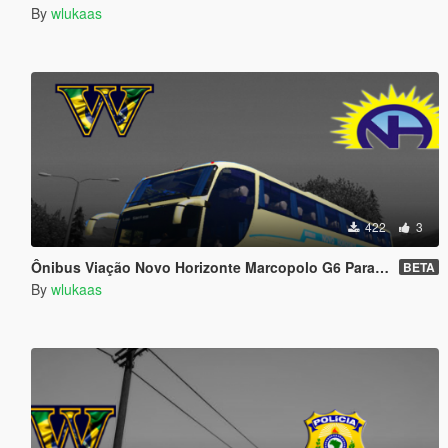
By
wlukaas
422
3
Ônibus Viação Novo Horizonte Marcopolo G6 Paradiso Turismo Executivo Brasil - Brazilian Tour Bus
BETA
By
wlukaas