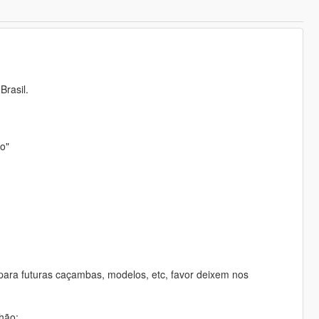
rasil.
o"
ara futuras caçambas, modelos, etc, favor deixem nos
hão: