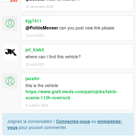
30 décembre 2020
kjg7411
@PolitieMeneer
can you post new link please
15 avril 2021
jef_klak2
where can i find this vehicle?
23 août 2021
jaxx0rr
this is the vehicle
https://www.gta5-mods.com/paintjobs/falck-
scania-113h-towtruck
5 octobre 2024
Joignez la conversation !
Connectez-vous
ou
enregistrez-
vous
pour pouvoir commenter.