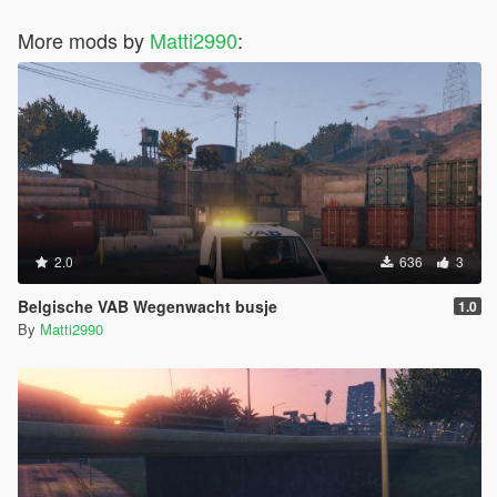
More mods by
Matti2990
:
2.0
636
3
Belgische VAB Wegenwacht busje
1.0
By
Matti2990