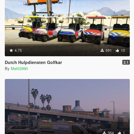
4.75
691
10
Dutch Hulpdiensten Golfkar
2.1
By
Matti2990
364
1