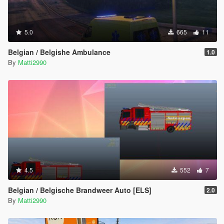
5.0
665
11
Belgian / Belgishe Ambulance
1.0
By
Matti2990
4.5
552
7
Belgian / Belgische Brandweer Auto [ELS]
2.0
By
Matti2990