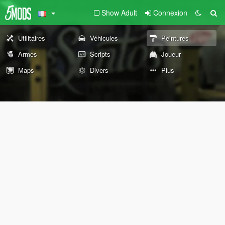
Show Adult
Connexion
Utilitaires
Véhicules
Peintures
Armes
Scripts
Joueur
Maps
Divers
Plus