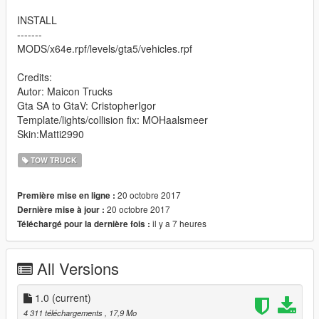
INSTALL
-------
MODS/x64e.rpf/levels/gta5/vehicles.rpf
Credits:
Autor: Maicon Trucks
Gta SA to GtaV: CristopherIgor
Template/lights/collision fix: MOHaalsmeer
Skin:Matti2990
TOW TRUCK
20 octobre 2017
Première mise en ligne :
20 octobre 2017
Dernière mise à jour :
il y a 7 heures
Téléchargé pour la dernière fois :
All Versions
1.0
(current)
4 311 téléchargements
, 17,9 Mo