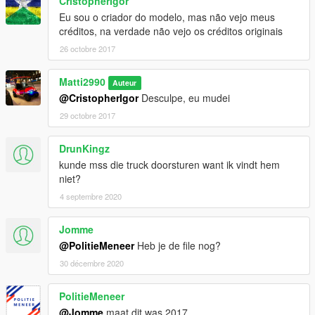
CristopherIgor
Eu sou o criador do modelo, mas não vejo meus
créditos, na verdade não vejo os créditos originais
26 octobre 2017
Matti2990
Auteur
@CristopherIgor
Desculpe, eu mudei
29 octobre 2017
DrunKingz
kunde mss die truck doorsturen want ik vindt hem
niet?
4 septembre 2020
Jomme
@PolitieMeneer
Heb je de file nog?
30 décembre 2020
PolitieMeneer
@Jomme
maat dit was 2017