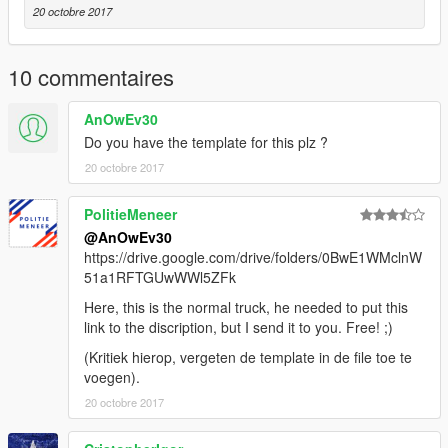
20 octobre 2017
10 commentaires
AnOwEv30
Do you have the template for this plz ?
20 octobre 2017
PolitieMeneer
@AnOwEv30
https://drive.google.com/drive/folders/0BwE1WMclnW
51a1RFTGUwWWl5ZFk
Here, this is the normal truck, he needed to put this
link to the discription, but I send it to you. Free! ;)
(Kritiek hierop, vergeten de template in de file toe te
voegen).
20 octobre 2017