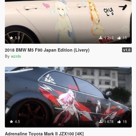
5.0
1 293
15
2018 BMW M5 F90 Japan Edition (Livery)
v1.0
By
wzrdx
4.5
1 678
16
Adrenaline Toyota Mark II JZX100 [4K]