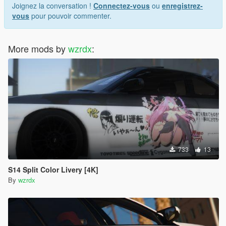
Joignez la conversation !
Connectez-vous
ou
enregistrez-
vous
pour pouvoir commenter.
More mods by
wzrdx
:
733
13
S14 Split Color Livery [4K]
By
wzrdx