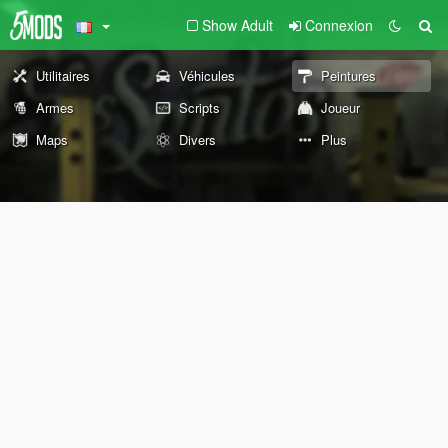
Show Adult
Connexion
Utilitaires
Véhicules
Peintures
Armes
Scripts
Joueur
Maps
Divers
Plus