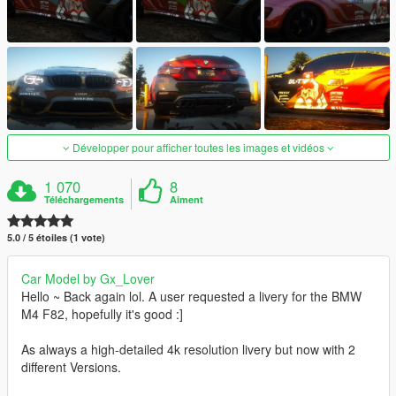
Développer pour afficher toutes les images et vidéos
1 070
8
Téléchargements
Aiment
5.0 / 5 étoiles (1 vote)
Car Model by Gx_Lover
Hello ~ Back again lol. A user requested a livery for the BMW
M4 F82, hopefully it's good :]
As always a high-detailed 4k resolution livery but now with 2
different Versions.