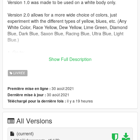
Version 1.0 was made to be used on a white body only.
Version 2.0 allows for a more wide choice of colors, just
experiment with the different types of yellow, blues, etc. (Any
White Color, Race Yellow, Dew Yellow, Lime Green, Diamond
Blue, Dark Blue, Saxon Blue, Racing Blue, Ultra Blue, Light
Blue.)
1. Go to:
mods\update\x64\dlcpacks\m4f82\dlc.rpf\x64\vehicles.rpf\m4f8
Show Full Description
2.ytd
2. Click Import and add m4_sign_2.png then press Save (Make
LIVRÉE
sure Edit Mode is enabled!)
3. Click Import and add m4_sign_3.png then press Save (Make
30 août 2021
Première mise en ligne :
sure Edit Mode is enabled!)
30 août 2021
Dernière mise à jour :
4. Go in-game spawn your car through Menyoo and change
il y a 19 heures
Téléchargé pour la dernière fois :
livery.
All Versions
(current)
1 070 téléchargements
, 15,6 Mo