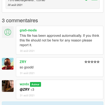
30 août 2021
3 commentaires
gta5-mods
This file has been approved automatically. If you think
this file should not be here for any reason please
report it.
30 août 2021
ZRY
so goodd
31 août 2021
wzrdx
Auteur
@ZRY
<3
31 août 2021