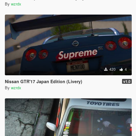
By
wzrdx
420
4
Nissan GTR'17 Japan Edition (Livery)
v1.0
By
wzrdx