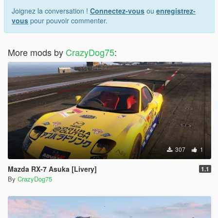
Joignez la conversation !
Connectez-vous
ou
enregistrez-
vous
pour pouvoir commenter.
More mods by
CrazyDog75
:
307
1
Mazda RX-7 Asuka [Livery]
1.1
By
CrazyDog75