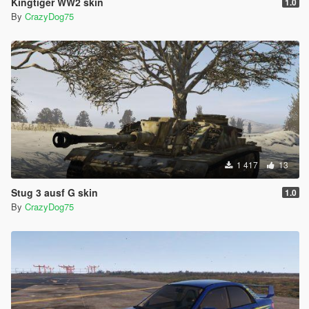
Kingtiger WW2 skin
1.0
By
CrazyDog75
1 417
13
Stug 3 ausf G skin
1.0
By
CrazyDog75