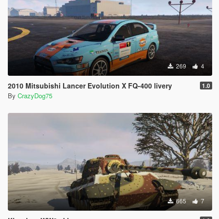
269
4
2010 Mitsubishi Lancer Evolution X FQ-400 livery
1.0
By
CrazyDog75
665
7