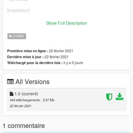
[Installation]
Use OpenIV to make these changes.
Show Full Description
1. Add new livery
LIVRÉE
Use OpenIV Grand Theft Auto
22 février 2021
Première mise en ligne :
V\update\x64\dlcpacks\gtam21\dlc.rpf\x64\levels\gta5\vehicles\
22 février 2021
Dernière mise à jour :
vehicles.rpf\
il y a 5 jours
Téléchargé pour la dernière fois :
Drag the "livery" folder map into gtam21.ytd
All Versions
1.0
(current)
443 téléchargements
, 5,07 Mo
22 février 2021
1 commentaire