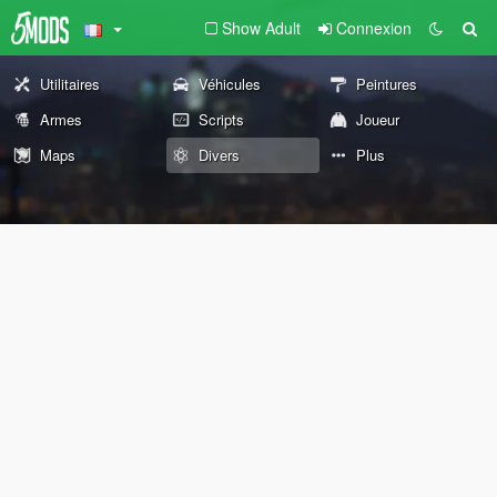
Show Adult
Connexion
Utilitaires
Véhicules
Peintures
Armes
Scripts
Joueur
Maps
Divers
Plus