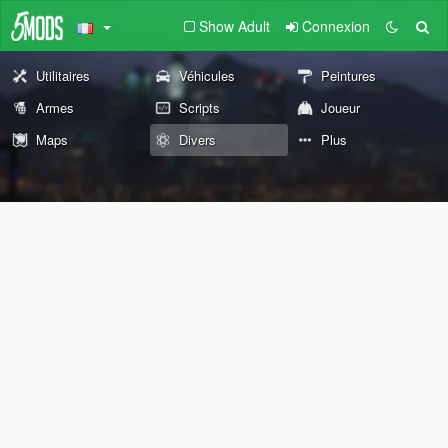
Show Adult
Connexion
Utilitaires
Véhicules
Peintures
Armes
Scripts
Joueur
Maps
Divers
Plus