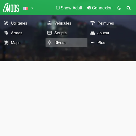
Show Adult
Connexion
Utilitaires
Véhicules
Peintures
Armes
Scripts
Joueur
Maps
Divers
Plus