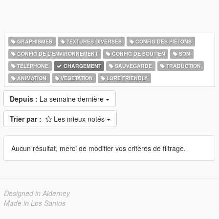
GRAPHISMES
TEXTURES DIVERSES
CONFIG DES PIÉTONS
CONFIG DE L'ENVIRONNEMENT
CONFIG DE SOUTIEN
SON
TÉLÉPHONE
CHARGEMENT
SAUVEGARDE
TRADUCTION
ANIMATION
VEGETATION
LORE FRIENDLY
Depuis :
La semaine dernière
Trier par :
Les mieux notés
Aucun résultat, merci de modifier vos critères de filtrage.
Designed in Alderney
Made in Los Santos