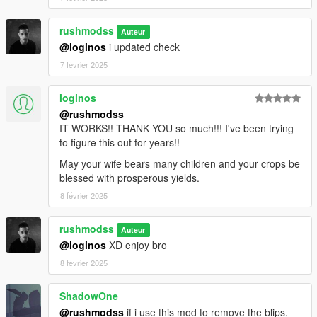
rushmodss
Auteur
@loginos
i updated check
7 février 2025
loginos
@rushmodss
IT WORKS!! THANK YOU so much!!! I've been trying
to figure this out for years!!
May your wife bears many children and your crops be
blessed with prosperous yields.
8 février 2025
rushmodss
Auteur
@loginos
XD enjoy bro
8 février 2025
ShadowOne
@rushmodss
if i use this mod to remove the blips,