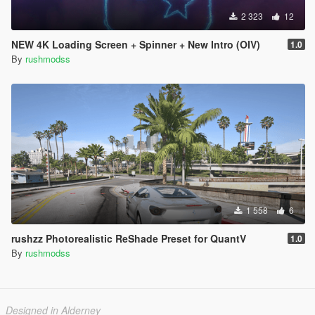
2 323
12
NEW 4K Loading Screen + Spinner + New Intro (OIV)
1.0
By
rushmodss
1 558
6
rushzz Photorealistic ReShade Preset for QuantV
1.0
By
rushmodss
Designed in Alderney