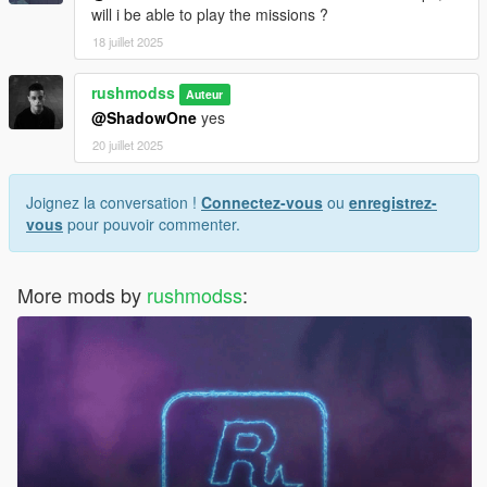
will i be able to play the missions ?
18 juillet 2025
rushmodss
Auteur
@ShadowOne
yes
20 juillet 2025
Joignez la conversation !
Connectez-vous
ou
enregistrez-
vous
pour pouvoir commenter.
More mods by
rushmodss
: