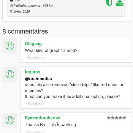
217 téléchargements
, 656 ko
5 février 2025
8 commentaires
Olegsag
What kind of graphics mod?
7 février 2025
loginos
@rushmodss
does this also removes "circle blips" like red ones for
enemies?
If not can you make it as additional option, please?
7 février 2025
Eymendorukkose
Thanks Bro This İs working
7 février 2025