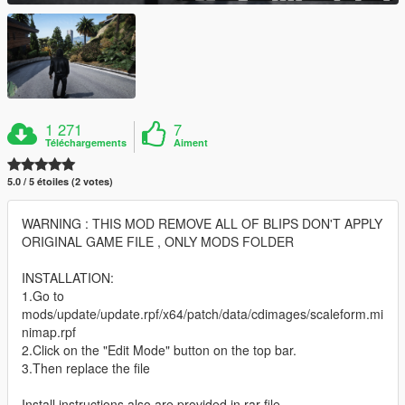
1 271
7
Téléchargements
Aiment
5.0 / 5 étoiles (2 votes)
WARNING : THIS MOD REMOVE ALL OF BLIPS DON'T APPLY
ORIGINAL GAME FILE , ONLY MODS FOLDER
INSTALLATION:
1.Go to
mods/update/update.rpf/x64/patch/data/cdimages/scaleform.mi
nimap.rpf
2.Click on the "Edit Mode" button on the top bar.
3.Then replace the file
Install instructions also are provided in rar file.