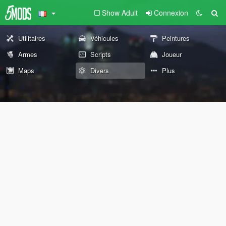
Show Adult
Connexion
Utilitaires
Véhicules
Peintures
Armes
Scripts
Joueur
Maps
Divers
Plus