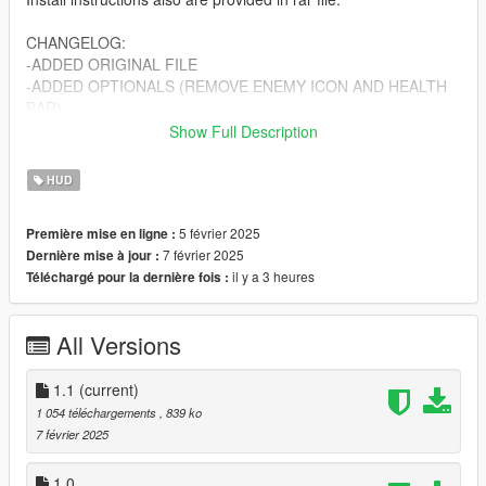
CHANGELOG:
-ADDED ORIGINAL FILE
-ADDED OPTIONALS (REMOVE ENEMY ICON AND HEALTH
BAR)
Show Full Description
COMPATIBLE WITH:
CircleMap
HUD
4K Map
5 février 2025
Première mise en ligne :
7 février 2025
Dernière mise à jour :
il y a 3 heures
Téléchargé pour la dernière fois :
All Versions
1.1
(current)
1 054 téléchargements
, 839 ko
7 février 2025
1.0