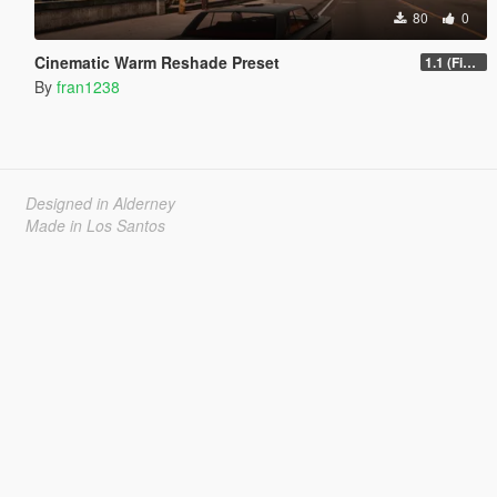
80
0
Cinematic Warm Reshade Preset
1.1 (Final)
By
fran1238
Designed in Alderney
Made in Los Santos