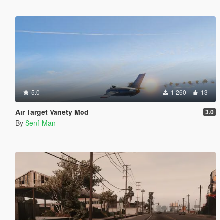
5.0
1 260
13
Air Target Variety Mod
3.0
By
Senf-Man