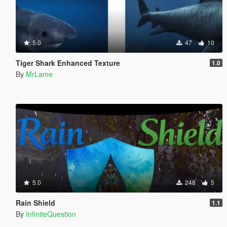
5.0
47
10
Tiger Shark Enhanced Texture
1.0
By
MrLame
5.0
248
5
Rain Shield
1.1
By
InfiniteQuestion