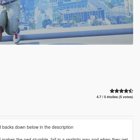
4.7 / 5 étoiles (5 votes)
d backs down below in the description
 makes the ped stumble, fall in a realistic way and when they get