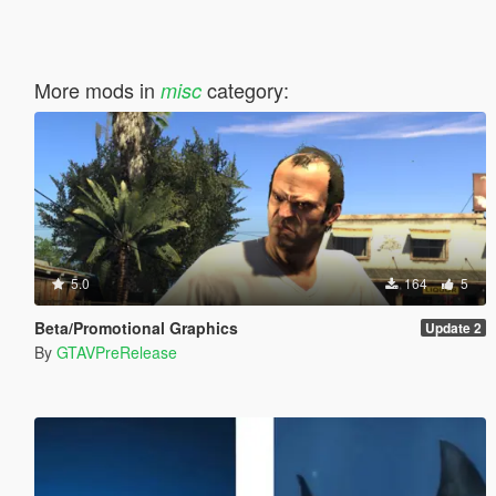
More mods in
category:
misc
5.0
164
5
Beta/Promotional Graphics
Update 2
By
GTAVPreRelease