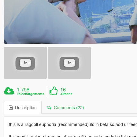
1 758
16
Téléchargements
Aiment
Description
Comments (22)
this is a ragdoll euphoria (recommended) its in beta so add ur fee
this mod is unique from the other gta 5 euphoria mods bc this mod