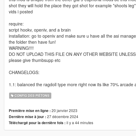
shot they will hold the place they got shot for example *shoots leg*
vids i posted
require:
script hookv, openiv, and a brain
installation: go to openiv and make sure u have all the asi manager 
the folder then have fun!
WARNING!!!!
DO NOT UPLOAD THIS FILE ON ANY OTHER WEBSITE UNLESS I
please give thumbsupp etc
CHANGELOGS:
1.1: balanced the ragdoll type more right now its like 70% arcade 
CONFIG DES PIÉTONS
20 janvier 2023
Première mise en ligne :
27 décembre 2024
Dernière mise à jour :
il y a 44 minutes
Téléchargé pour la dernière fois :