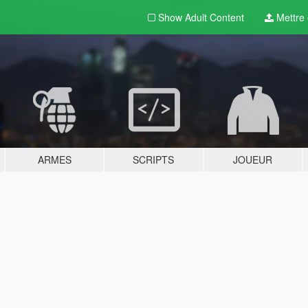
Show Adult
Content
Mettre e
ARMES
SCRIPTS
JOUEUR