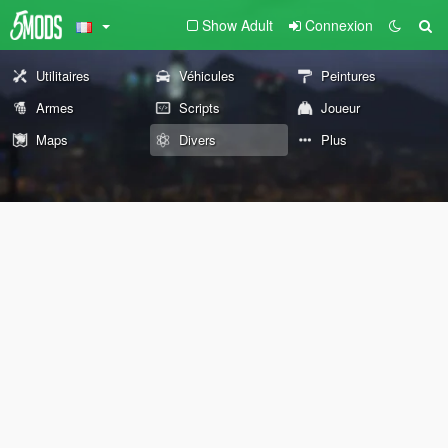
Show Adult
Connexion
Utilitaires
Véhicules
Peintures
Armes
Scripts
Joueur
Maps
Divers
Plus