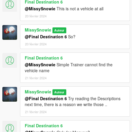
Final Destination 6
@MissySnowie
This is not a vehicle at all
20 février 2024
MissySnowie
Auteur
@Final Destination 6
So?
20 février 2024
Final Destination 6
@MissySnowie
Simple Trainer cannot find the
vehicle name
21 février 2024
MissySnowie
Auteur
@Final Destination 6
Try reading the Descriptions
next time, there is a reason we write those ..
21 février 2024
Final Destination 6