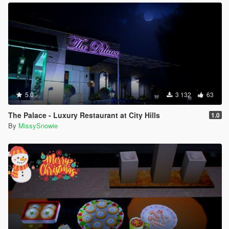
5.0
3 132
63
The Palace - Luxury Restaurant at City Hills
1.0
By
MissySnowie