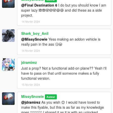
@Final Destination 6
I do but you should know I am
super lazy 🙈🙈🫣🫣🫣😅😅 and did these as a side
project.
14 février 2024
Shark_boy_Anil
@MissySnowie
Yess making an addon vehicle is
really pain in the ass 🤧😭
14 février 2024
jdramirez
Just a prop? Not a functional add-on plane?? Yeah i'll
have to pass on that until someone makes a fully
functional version.
15 février 2024
MissySnowie
Auteur
@jdramirez
As you wish 😊 I would have loved to
make this flyable, but this is as far as my knowledge
goes 💁🏼‍♀️🤷🏼‍♀️ I shared it as it is with an unlocked