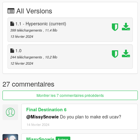
Instructions added to ReadMe for adding them to Menyoo's
All Versions
FavoriteProps.xml for easier spawn.
1.1 - Hypersonic
(current)
399 téléchargements
, 11,4 Mo
13 février 2024
1.0
244 téléchargements
, 10,2 Mo
12 février 2024
27 commentaires
Montrer les 7 commentaires précédents
Final Destination 6
@MissySnowie
Do you plan to make edi ucav?
14 février 2024
MissySnowie
Auteur