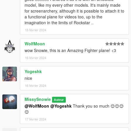
model, like my every other models. It's mainly made
for screenarchery, although it is possible to attach it to
a functional plane for videos too, up to the
imagination in the limits of Rockstar ..
15 février 2024
WolfMoon
wow Snowie, this is an Amazing Fighter plane! <3
16 février 2024
Yogeshk
nice
16 février 2024
MissySnowie
Auteur
@WolfMoon
@Yogeshk
Thank you so much 😊😊😊
😊
17 février 2024