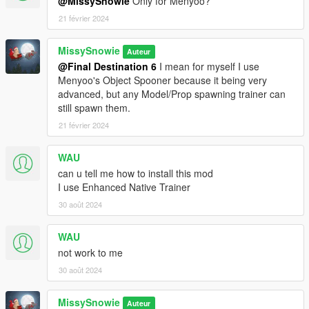
@MissySnowie
Only for Menyoo?
21 février 2024
MissySnowie
Auteur
@Final Destination 6
I mean for myself I use
Menyoo's Object Spooner because it being very
advanced, but any Model/Prop spawning trainer can
still spawn them.
21 février 2024
WAU
can u tell me how to install this mod
I use Enhanced Native Trainer
30 août 2024
WAU
not work to me
30 août 2024
MissySnowie
Auteur