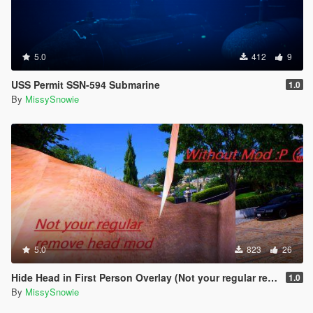
5.0
412
9
USS Permit SSN-594 Submarine
1.0
By
MissySnowie
5.0
823
26
Hide Head in First Person Overlay (Not your regular remove head mod)
1.0
By
MissySnowie