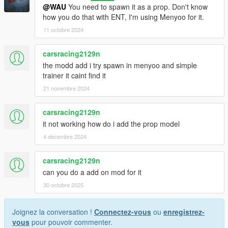
@WAU
You need to spawn it as a prop. Don't know
how you do that with ENT, I'm using Menyoo for it.
11 octobre 2024
carsracing2129n
the modd add i try spawn in menyoo and simple
trainer it caint find it
21 novembre 2024
carsracing2129n
it not working how do i add the prop model
4 décembre 2024
carsracing2129n
can you do a add on mod for it
30 octobre 2025
Joignez la conversation !
Connectez-vous
ou
enregistrez-
vous
pour pouvoir commenter.