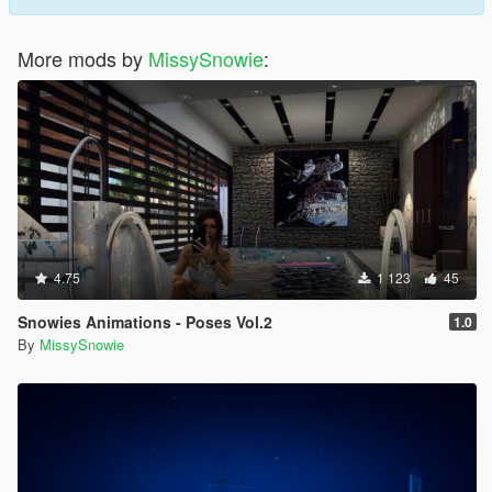
More mods by
MissySnowie
:
4.75
1 123
45
Snowies Animations - Poses Vol.2
1.0
By
MissySnowie