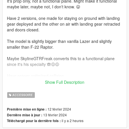
It's prop only, not a functional plane. Might make it functional
maybe later, maybe not, I don't know. 😛
Have 2 versions, one made for staying on ground with landing
gear deployed and the other on air with landing gear retracted
and doors closed.
The model is slightly bigger than vanilla Lazer and slightly
smaller than F-22 Raptor.
Maybe SkylineGTRFreak converts this to a functional plane
since it's his specialty 🙈😅😅
Have proper optimized collision.
Show Full Description
Install as any dlcpack.
Spawn names are, FA37_Talon ; FA37_Talon_Hypersonic ;
ACCESSOIRE
FA37_Talon_OnGround
12 février 2024
Première mise en ligne :
Update 1.1
13 février 2024
Dernière mise à jour :
Hypersonic Wing shape model added, Spawn name;
il y a 2 heures
Téléchargé pour la dernière fois :
FA37_Talon_Hypersonic