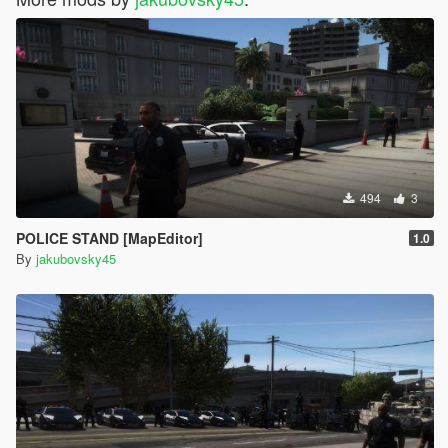
494
3
POLICE STAND [MapEditor]
1.0
By
jakubovsky45