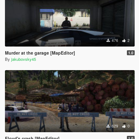
476
2
Murder at the garage [MapEditor]
1.0
By
jakubovsky45
629
0
Floyd's crash [MapEditor]
1.0