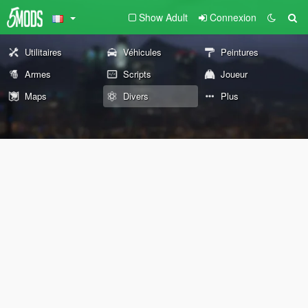
Show Adult
Connexion
Utilitaires
Véhicules
Peintures
Armes
Scripts
Joueur
Maps
Divers
Plus