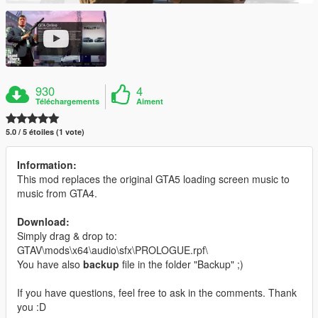
930
4
Téléchargements
Aiment
5.0 / 5 étoiles (1 vote)
Information:
This mod replaces the original GTA5 loading screen music to
music from GTA4.
Download:
Simply drag & drop to:
GTAV\mods\x64\audio\sfx\PROLOGUE.rpf\
You have also
backup
file in the folder "Backup" ;)
If you have questions, feel free to ask in the comments. Thank
you :D