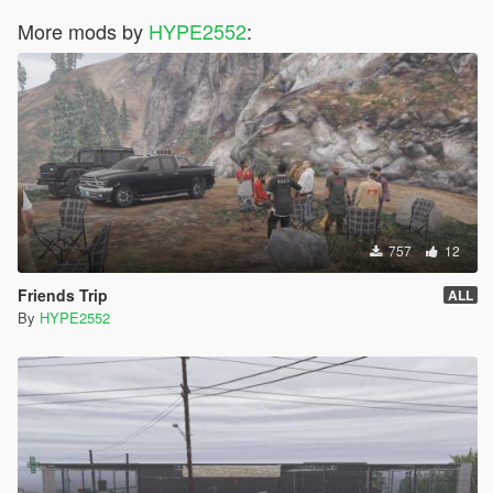
More mods by
HYPE2552
:
757
12
Friends Trip
ALL
By
HYPE2552