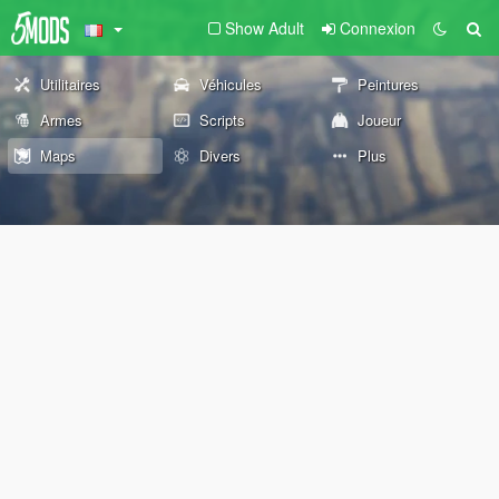
Show Adult
Connexion
Utilitaires
Véhicules
Peintures
Armes
Scripts
Joueur
Maps
Divers
Plus