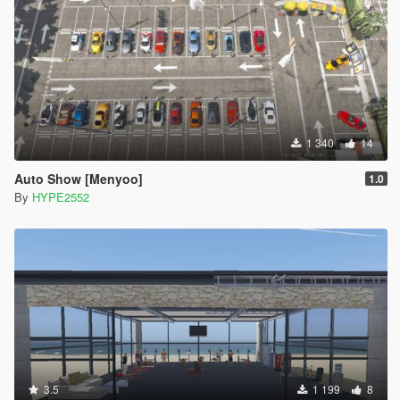
1 340
14
Auto Show [Menyoo]
1.0
By
HYPE2552
3.5
1 199
8