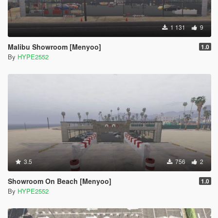
1 131
9
Malibu Showroom [Menyoo]
1.0
By
HYPE2552
3.5
756
2
Showroom On Beach [Menyoo]
1.0
By
HYPE2552