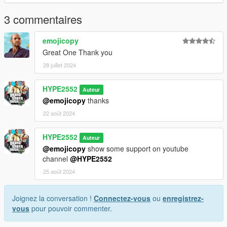
3 commentaires
emojicopy
Great One Thank you
28 juillet 2024
HYPE2552
Auteur
@emojicopy
thanks
22 août 2024
HYPE2552
Auteur
@emojicopy
show some support on youtube
channel
@HYPE2552
25 août 2024
Joignez la conversation !
Connectez-vous
ou
enregistrez-
vous
pour pouvoir commenter.