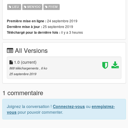
- Fps friendly.
LIEU
MENYOO
FIVEM
- CCTV's
- Modern atmosphere.
24 septembre 2019
Première mise en ligne :
- Chill and Relax.
25 septembre 2019
Dernière mise à jour :
il y a 3 heures
Téléchargé pour la dernière fois :
Made by Y U R I
All Versions
1.0
(current)
868 téléchargements
, 6 ko
25 septembre 2019
1 commentaire
Joignez la conversation !
Connectez-vous
ou
enregistrez-
vous
pour pouvoir commenter.