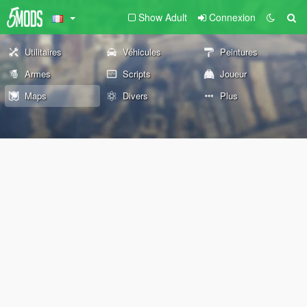
Show Adult
Connexion
Utilitaires
Véhicules
Peintures
Armes
Scripts
Joueur
Maps
Divers
Plus