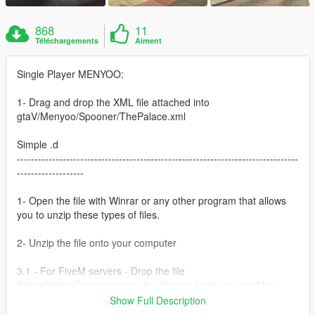
868
11
Téléchargements
Aiment
Single Player MENYOO:
1- Drag and drop the XML file attached into
gtaV/Menyoo/Spooner/ThePalace.xml
Simple .d
--------------------------------------------------------------------------------
-------------------
1- Open the file with Winrar or any other program that allows
you to unzip these types of files.
2- Unzip the file onto your computer
3.1 - For FiveM servers - Drop the file
PoliceStationFivem.ymap to the Stream folder in your Map
Resources .
Show Full Description