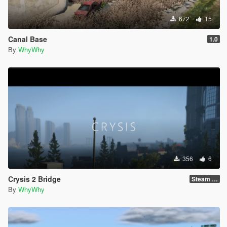
672
15
Canal Base
1.0
By
WhyWhy
356
6
Crysis 2 Bridge
Steam Version !!!
By
WhyWhy