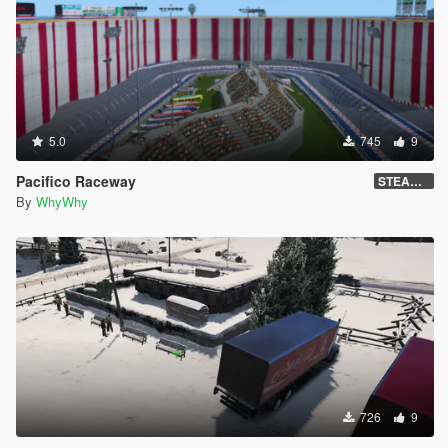
5.0
745
9
Pacifico Raceway
STEAM VERSION !
By
WhyWhy
726
9