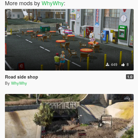
More mods by
WhyWhy
:
449
8
Road side shop
1.0
By
WhyWhy