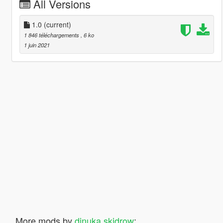
All Versions
1.0
(current)
1 846 téléchargements
, 6 ko
1 juin 2021
More mods by
dinuka skidrow
: