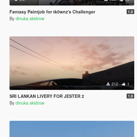
Fantasy Paintjob for tk0wnz's Challenger
1.0
By
dinuka skidrow
212
1
SRI LANKAN LIVERY FOR JESTER 2
1.0
By
dinuka skidrow