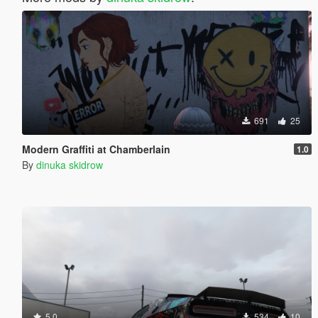
691
25
Modern Graffiti at Chamberlain
1.0
By
dinuka skidrow
5.0
534
10