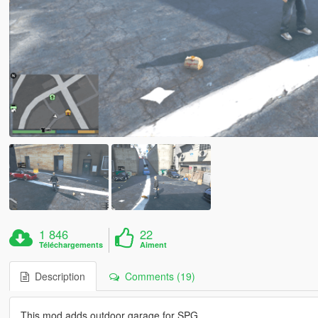
1 846
22
Téléchargements
Aiment
Description
Comments (19)
This mod adds outdoor garage for SPG