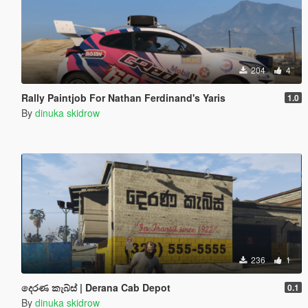
204
4
Rally Paintjob For Nathan Ferdinand's Yaris
1.0
By
dinuka skidrow
236
1
දෙරණ කැබ්ස් | Derana Cab Depot
0.1
By
dinuka skidrow