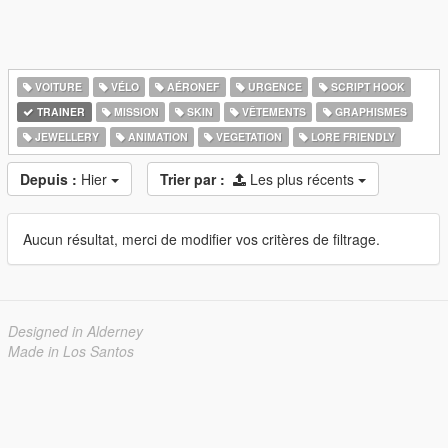
VOITURE
VÉLO
AÉRONEF
URGENCE
SCRIPT HOOK
TRAINER
MISSION
SKIN
VÊTEMENTS
GRAPHISMES
JEWELLERY
ANIMATION
VEGETATION
LORE FRIENDLY
Depuis :
Hier
Trier par :
Les plus récents
Aucun résultat, merci de modifier vos critères de filtrage.
Designed in Alderney
Made in Los Santos