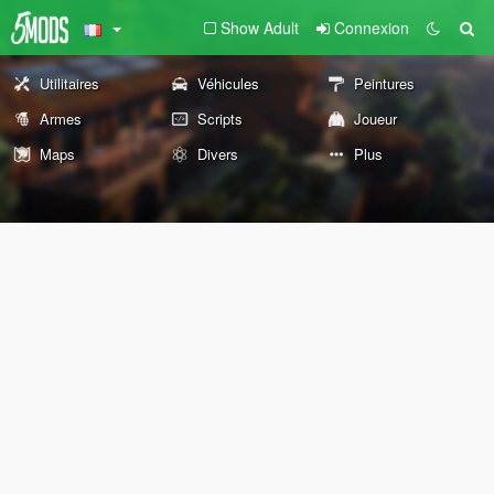
Show Adult
Connexion
Utilitaires
Véhicules
Peintures
Armes
Scripts
Joueur
Maps
Divers
Plus