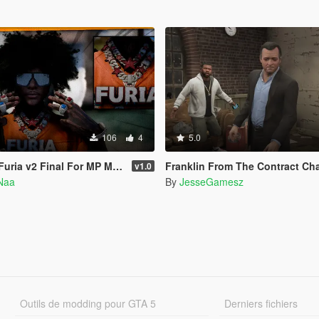
106
4
5.0
uria v2 Final For MP Male
Franklin From The Contract Chain Fixed ( LEGA
v1.0
Naa
By
JesseGamesz
Outils de modding pour GTA 5
Derniers fichiers