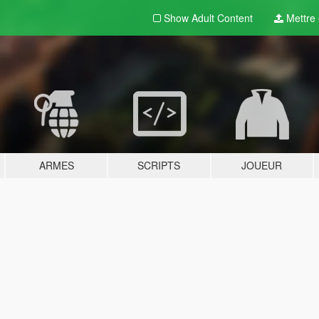
Show Adult
Content
Mettre e
ARMES
SCRIPTS
JOUEUR