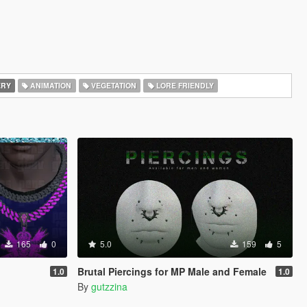
ERY
ANIMATION
VEGETATION
LORE FRIENDLY
165
0
5.0
159
5
Brutal Piercings for MP Male and Female
1.0
1.0
By
gutzzina