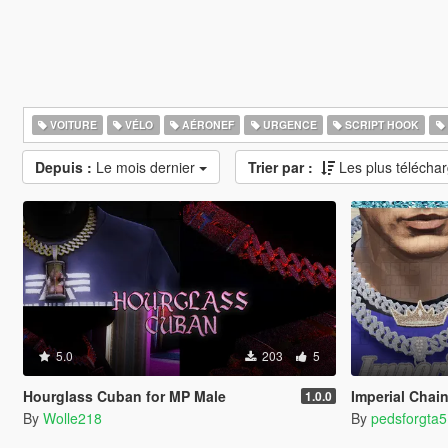
VOITURE
VÉLO
AÉRONEF
URGENCE
SCRIPT HOOK
Depuis :
Le mois dernier
Trier par :
Les plus télécha
5.0
203
5
Hourglass Cuban for MP Male
Imperial Chai
1.0.0
By
Wolle218
By
pedsforgta5