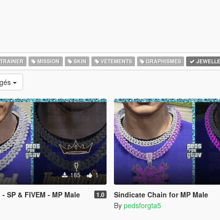
TRAINER
MISSION
SKIN
VÊTEMENTS
GRAPHISMES
JEWELL
rgés
185
1
n - SP & FIVEM - MP Male
Sindicate Chain for MP Male
1.0
By
pedsforgta5