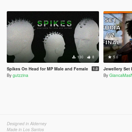
130
8
5.0
Spikes On Head for MP Male and Female
Jewellery Set F
1.0
By
gutzzina
By
GiancaMas
Designed in Alderney
Made in Los Santos