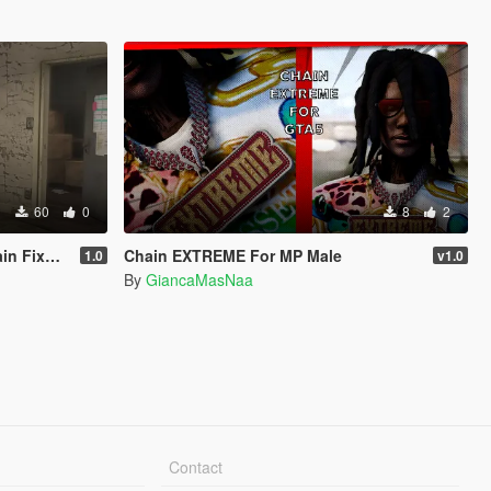
60
0
8
2
CY ONLY )
Chain EXTREME For MP Male
1.0
v1.0
By
GiancaMasNaa
Contact