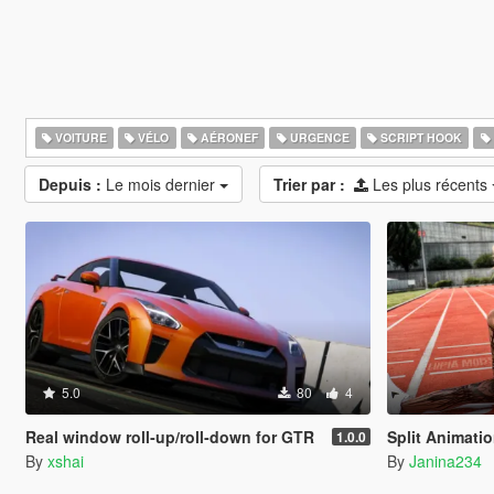
VOITURE
VÉLO
AÉRONEF
URGENCE
SCRIPT HOOK
Depuis :
Le mois dernier
Trier par :
Les plus récents
5.0
80
4
Real window roll‑up/roll‑down for GTR
Split Animati
1.0.0
By
xshai
By
Janina234