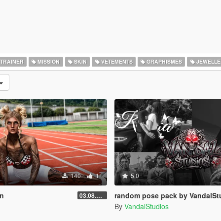
TRAINER
MISSION
SKIN
VÊTEMENTS
GRAPHISMES
JEWELLE
140
1
5.0
on
random pose pack by VandalSt
03.08.2026
By
VandalStudios