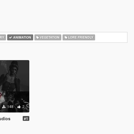
RY
ANIMATION
VEGETATION
LORE FRIENDLY
148
2
udios
#1